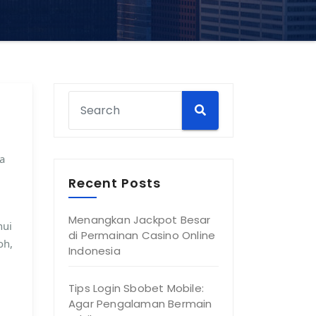
a
Recent Posts
Menangkan Jackpot Besar
hui
di Permainan Casino Online
oh,
Indonesia
Tips Login Sbobet Mobile:
Agar Pengalaman Bermain