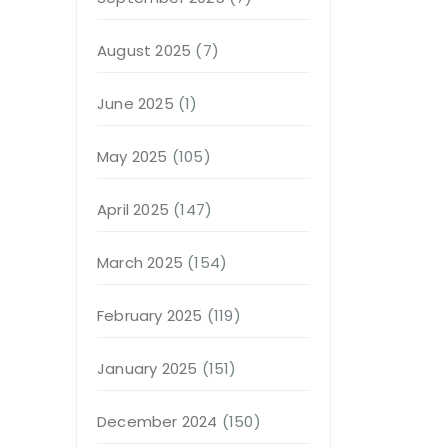
August 2025
(7)
June 2025
(1)
May 2025
(105)
April 2025
(147)
March 2025
(154)
February 2025
(119)
January 2025
(151)
December 2024
(150)