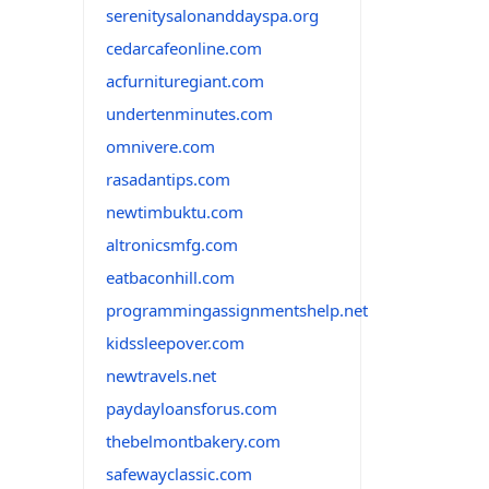
serenitysalonanddayspa.org
cedarcafeonline.com
acfurnituregiant.com
undertenminutes.com
omnivere.com
rasadantips.com
newtimbuktu.com
altronicsmfg.com
eatbaconhill.com
programmingassignmentshelp.net
kidssleepover.com
newtravels.net
paydayloansforus.com
thebelmontbakery.com
safewayclassic.com