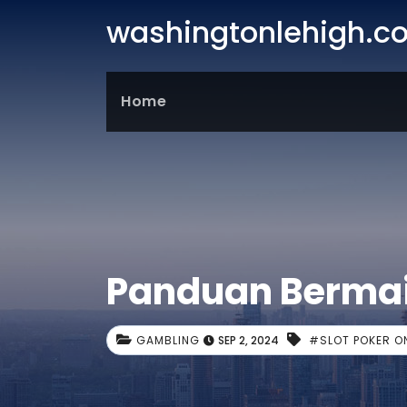
washingtonlehigh.c
Home
Panduan Bermain
GAMBLING
SEP 2, 2024
#SLOT POKER O