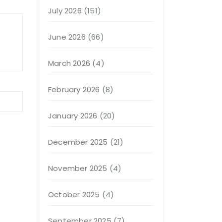
July 2026
(151)
June 2026
(66)
March 2026
(4)
February 2026
(8)
January 2026
(20)
December 2025
(21)
November 2025
(4)
October 2025
(4)
September 2025
(7)