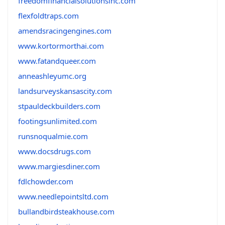
freedomfinancialsolutionsinc.com
flexfoldtraps.com
amendsracingengines.com
www.kortormorthai.com
www.fatandqueer.com
anneashleyumc.org
landsurveyskansascity.com
stpauldeckbuilders.com
footingsunlimited.com
runsnoqualmie.com
www.docsdrugs.com
www.margiesdiner.com
fdlchowder.com
www.needlepointsltd.com
bullandbirdsteakhouse.com