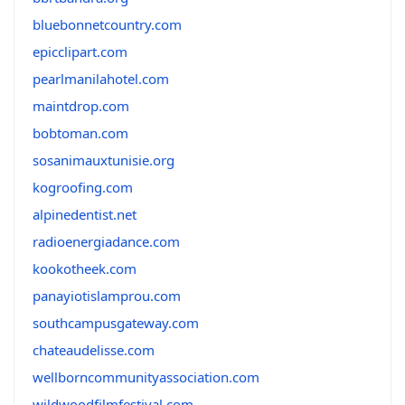
bluebonnetcountry.com
epicclipart.com
pearlmanilahotel.com
maintdrop.com
bobtoman.com
sosanimauxtunisie.org
kogroofing.com
alpinedentist.net
radioenergiadance.com
kookotheek.com
panayiotislamprou.com
southcampusgateway.com
chateaudelisse.com
wellborncommunityassociation.com
wildwoodfilmfestival.com