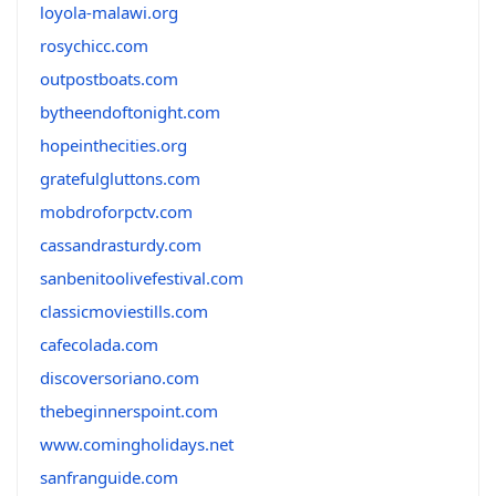
loyola-malawi.org
rosychicc.com
outpostboats.com
bytheendoftonight.com
hopeinthecities.org
gratefulgluttons.com
mobdroforpctv.com
cassandrasturdy.com
sanbenitoolivefestival.com
classicmoviestills.com
cafecolada.com
discoversoriano.com
thebeginnerspoint.com
www.comingholidays.net
sanfranguide.com