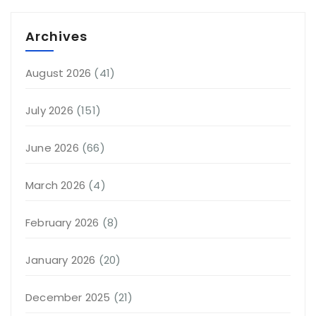
Archives
August 2026
(41)
July 2026
(151)
June 2026
(66)
March 2026
(4)
February 2026
(8)
January 2026
(20)
December 2025
(21)