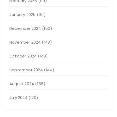
February 2025
(119)
January 2025
(151)
December 2024
(150)
November 2024
(143)
October 2024
(149)
September 2024
(144)
August 2024
(155)
July 2024
(120)