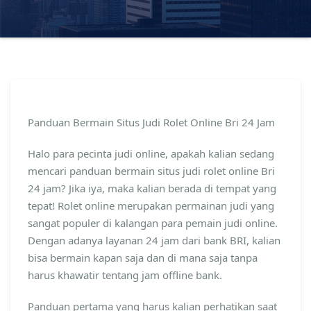
Panduan Bermain Situs Judi Rolet Online Bri 24 Jam
Halo para pecinta judi online, apakah kalian sedang
mencari panduan bermain situs judi rolet online Bri
24 jam? Jika iya, maka kalian berada di tempat yang
tepat! Rolet online merupakan permainan judi yang
sangat populer di kalangan para pemain judi online.
Dengan adanya layanan 24 jam dari bank BRI, kalian
bisa bermain kapan saja dan di mana saja tanpa
harus khawatir tentang jam offline bank.
Panduan pertama yang harus kalian perhatikan saat