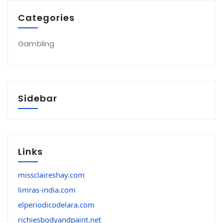
Categories
Gambling
Sidebar
Links
missclaireshay.com
limras-india.com
elperiodicodelara.com
richiesbodyandpaint.net