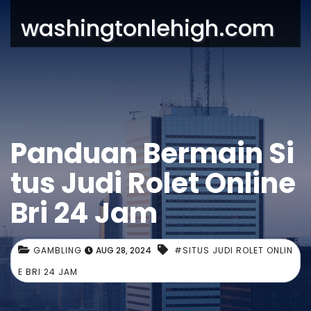
washingtonlehigh.com
Panduan Bermain Si
tus Judi Rolet Online
Bri 24 Jam
GAMBLING
AUG 28, 2024
#SITUS JUDI ROLET ONLIN
E BRI 24 JAM