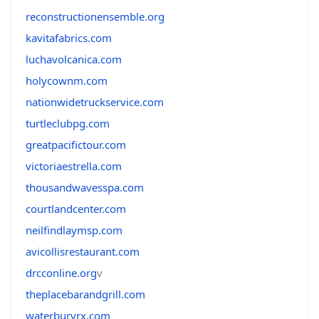
reconstructionensemble.org
kavitafabrics.com
luchavolcanica.com
holycownm.com
nationwidetruckservice.com
turtleclubpg.com
greatpacifictour.com
victoriaestrella.com
thousandwavesspa.com
courtlandcenter.com
neilfindlaymsp.com
avicollisrestaurant.com
drcconline.org
v
theplacebarandgrill.com
waterburyrx.com