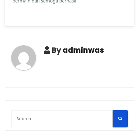
bermain dan semoga berhasil!
By
adminwas