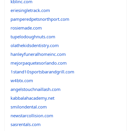
kblinc.com
eriesingletrack.com
pamperedpetsnorthport.com
rosiemade.com
tupelodoughnuts.com
olathekidsdentistry.com
hanleyfuneralhomeinc.com
mejorpaquetesorlando.com
1stand10sportsbarandgrill.com
w4btx.com
angelstouchnaillash.com
kabbalahacademy.net
smilondental.com
newstarcollision.com
sasrentals.com