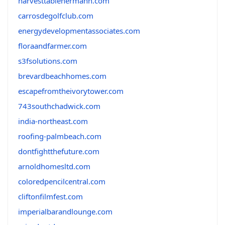
harvesttablehermann.com
carrosdegolfclub.com
energydevelopmentassociates.com
floraandfarmer.com
s3fsolutions.com
brevardbeachhomes.com
escapefromtheivorytower.com
743southchadwick.com
india-northeast.com
roofing-palmbeach.com
dontfightthefuture.com
arnoldhomesltd.com
coloredpencilcentral.com
cliftonfilmfest.com
imperialbarandlounge.com