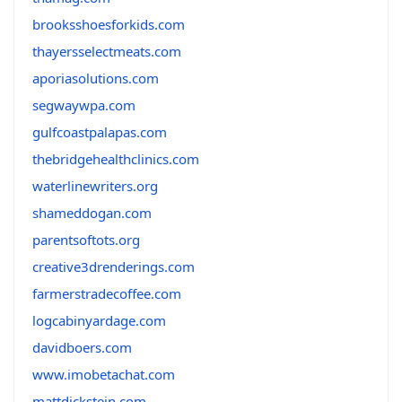
brooksshoesforkids.com
thayersselectmeats.com
aporiasolutions.com
segwaywpa.com
gulfcoastpalapas.com
thebridgehealthclinics.com
waterlinewriters.org
shameddogan.com
parentsoftots.org
creative3drenderings.com
farmerstradecoffee.com
logcabinyardage.com
davidboers.com
www.imobetachat.com
mattdickstein.com