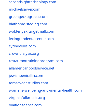
secondsighttechnology.com
michaelsarver.com
greengeckogrocer.com
hlathome-staging.com
wokteriyakitargetmall.com
lexingtondentalcenter.com
sydneyellis.com
crowndialysis.org
restauranttrainingprogram.com
allamericanpoolservice.net
jewishpenicillin.com
tomsavagestudios.com
womens-wellbeing-and-mental-health.com
virginiafolkmusic.org
ovationsdance.com