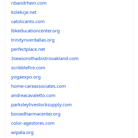
ribandrhein.com
kolekcje.net
catolicanto.com
lbkeducationcenter.org
trinityriverdallas.org
perfectplace.net
3seasonsthaibistrooakland.com
scribblefire.com
yogaexpo.org
home-careassociates.com
andreacavaletto.com
parksleylivestocksupply.com
boisedharmacenter.org
color-agestores.com
wipala.org