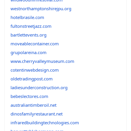
westnorthamptonshirejpu.org
hotelbrasile.com
fultonstreetjazz.com
bartlettevents.org
moveablecontainer.com
grupolareina.com
www.cherryvalleymuseum.com
cotentinwebdesign.com
oldetradingpost.com
ladiesunderconstruction.org
bebeslectores.com
australiantimberoil.net
dinosfamilyrestaurant.net
infraredbuildingtechnologies.com