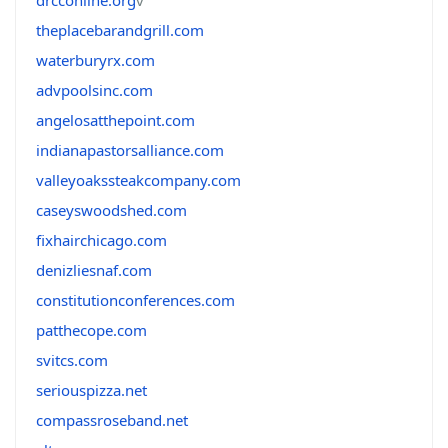
drcconline.org
v
theplacebarandgrill.com
waterburyrx.com
advpoolsinc.com
angelosatthepoint.com
indianapastorsalliance.com
valleyoakssteakcompany.com
caseyswoodshed.com
fixhairchicago.com
denizliesnaf.com
constitutionconferences.com
patthecope.com
svitcs.com
seriouspizza.net
compassroseband.net