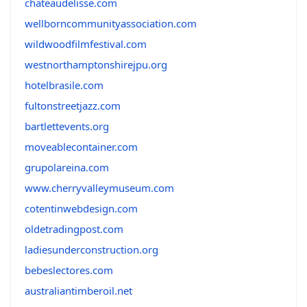
chateaudelisse.com
wellborncommunityassociation.com
wildwoodfilmfestival.com
westnorthamptonshirejpu.org
hotelbrasile.com
fultonstreetjazz.com
bartlettevents.org
moveablecontainer.com
grupolareina.com
www.cherryvalleymuseum.com
cotentinwebdesign.com
oldetradingpost.com
ladiesunderconstruction.org
bebeslectores.com
australiantimberoil.net