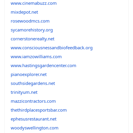
www.cinemabuzz.com
mixdepot.net
rosewoodmcs.com
sycamorehistory.org
cornerstonerealty.net
www.consciousnessandbiofeedback.org
www.iamzowilliams.com
www.hastingsgardencenter.com
pianoexplorer.net
southsidegardens.net
trinityum.net
mazzicontractors.com
thethirdplacesportsbar.com
ephesusrestaurant.net
woodyswellington.com