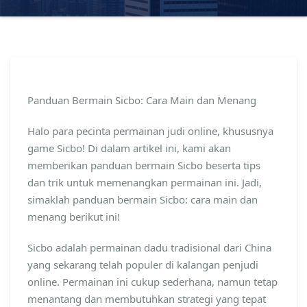
Panduan Bermain Sicbo: Cara Main dan Menang
Halo para pecinta permainan judi online, khususnya
game Sicbo! Di dalam artikel ini, kami akan
memberikan panduan bermain Sicbo beserta tips
dan trik untuk memenangkan permainan ini. Jadi,
simaklah panduan bermain Sicbo: cara main dan
menang berikut ini!
Sicbo adalah permainan dadu tradisional dari China
yang sekarang telah populer di kalangan penjudi
online. Permainan ini cukup sederhana, namun tetap
menantang dan membutuhkan strategi yang tepat