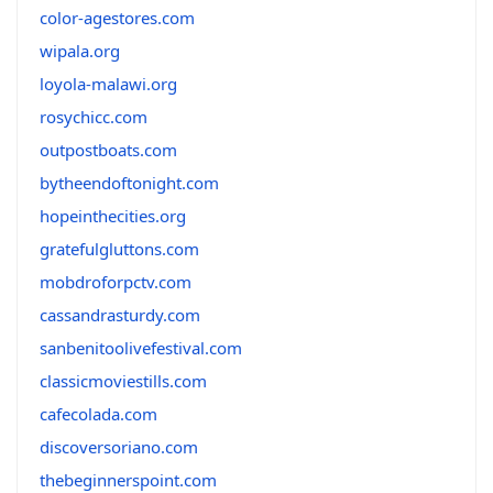
color-agestores.com
wipala.org
loyola-malawi.org
rosychicc.com
outpostboats.com
bytheendoftonight.com
hopeinthecities.org
gratefulgluttons.com
mobdroforpctv.com
cassandrasturdy.com
sanbenitoolivefestival.com
classicmoviestills.com
cafecolada.com
discoversoriano.com
thebeginnerspoint.com