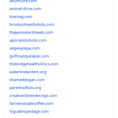
altumcore.com
animal-drive.com
tnamag.com
brooksshoesforkids.com
thayersselectmeats.com
aporiasolutions.com
segwaywpa.com
gulfcoastpalapas.com
thebridgehealthclinics.com
waterlinewriters.org
shameddogan.com
parentsoftots.org
creative3drenderings.com
farmerstradecoffee.com
logcabinyardage.com