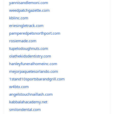
yannisandlemoni.com
weedpatchgazette.com
kblinc.com
eriesingletrack.com
pamperedpetsnorthport.com
rosiemade.com
tupelodoughnuts.com
olathekidsdentistry.com
hanleyfuneralhomeinc.com
mejorpaquetesorlando.com
1stand10sportsbarandgrill.com
w4btx.com
angelstouchnaillash.com
kabbalahacademy.net
smilondental.com