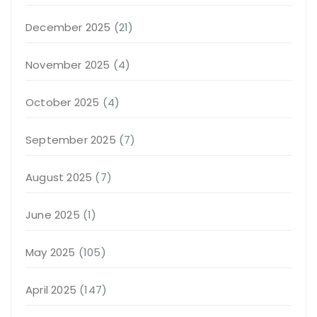
December 2025
(21)
November 2025
(4)
October 2025
(4)
September 2025
(7)
August 2025
(7)
June 2025
(1)
May 2025
(105)
April 2025
(147)