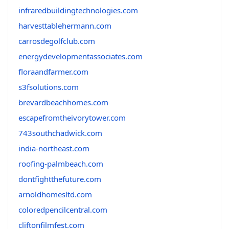
infraredbuildingtechnologies.com
harvesttablehermann.com
carrosdegolfclub.com
energydevelopmentassociates.com
floraandfarmer.com
s3fsolutions.com
brevardbeachhomes.com
escapefromtheivorytower.com
743southchadwick.com
india-northeast.com
roofing-palmbeach.com
dontfightthefuture.com
arnoldhomesltd.com
coloredpencilcentral.com
cliftonfilmfest.com