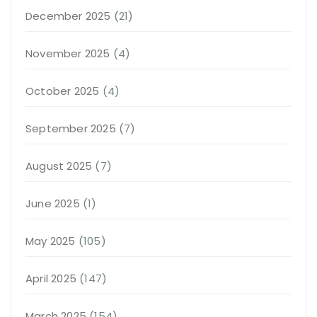
December 2025
(21)
November 2025
(4)
October 2025
(4)
September 2025
(7)
August 2025
(7)
June 2025
(1)
May 2025
(105)
April 2025
(147)
March 2025
(154)