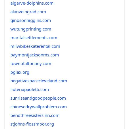
algarve-dolphins.com
alanveingrad.com
ginosonhiggins.com
wutungprinting.com
maritalsettlements.com
milwbikeskaterental.com
baymontjacksonms.com
townofaltonany.com
pglax.org
negativespacecleveland.com
liuteriapaoletti.com
sunriseandgoodpeople.com
chinesedrywallproblem.com
bendthreesistersinn.com
stjohns-flossmoor.org