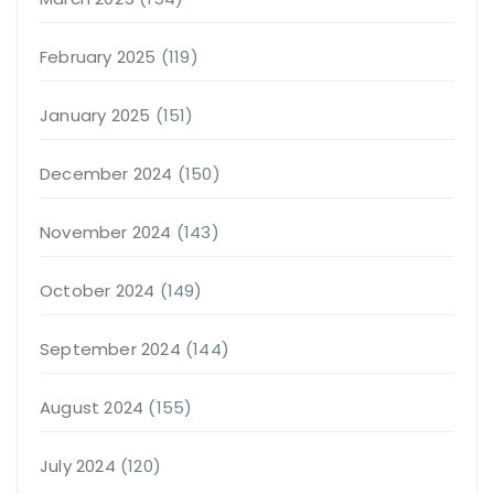
February 2025
(119)
January 2025
(151)
December 2024
(150)
November 2024
(143)
October 2024
(149)
September 2024
(144)
August 2024
(155)
July 2024
(120)