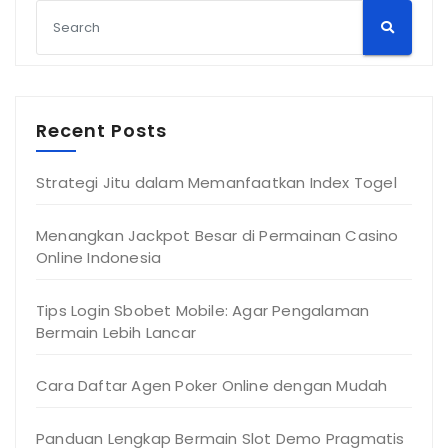
Recent Posts
Strategi Jitu dalam Memanfaatkan Index Togel
Menangkan Jackpot Besar di Permainan Casino
Online Indonesia
Tips Login Sbobet Mobile: Agar Pengalaman
Bermain Lebih Lancar
Cara Daftar Agen Poker Online dengan Mudah
Panduan Lengkap Bermain Slot Demo Pragmatis