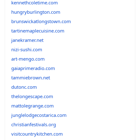
kennethcoletime.com
hungryburlington.com
brunswickatlongstown.com
tartinemaplecuisine.com
janekramer.net
nizi-sushi.com
art-mengo.com
gaiaprimeradio.com
tammiebrown.net
dutonc.com
thelongescape.com
mattolegrange.com
junglelodgecostarica.com
christianfestivals.org
visitcountrykitchen.com