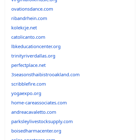
ovationsdance.com
ribandrhein.com
kolekcje.net
catolicanto.com
lbkeducationcenter.org
trinityriverdallas.org
perfectplace.net
3seasonsthaibistrooakland.com
scribblefire.com
yogaexpo.org
home-careassociates.com
andreacavaletto.com
parksleylivestocksupply.com
boisedharmacenter.org