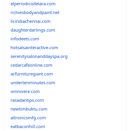
elperiodicodelara.com
richiesbodyandpaint.net
licindiachennai.com
daughterdarlings.com
infodeets.com
hotsalsainteractive.com
serenitysalonanddayspa.org
cedarcafeonline.com
acfurnituregiant.com
undertenminutes.com
omnivere.com
rasadantips.com
newtimbuktu.com
altronicsmfg.com
eatbaconhill.com