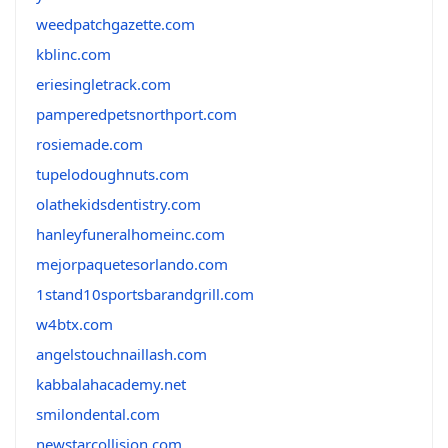
weedpatchgazette.com
kblinc.com
eriesingletrack.com
pamperedpetsnorthport.com
rosiemade.com
tupelodoughnuts.com
olathekidsdentistry.com
hanleyfuneralhomeinc.com
mejorpaquetesorlando.com
1stand10sportsbarandgrill.com
w4btx.com
angelstouchnaillash.com
kabbalahacademy.net
smilondental.com
newstarcollision.com