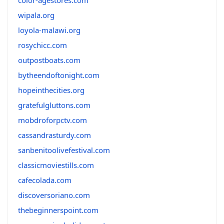
color-agestores.com
wipala.org
loyola-malawi.org
rosychicc.com
outpostboats.com
bytheendoftonight.com
hopeinthecities.org
gratefulgluttons.com
mobdroforpctv.com
cassandrasturdy.com
sanbenitoolivefestival.com
classicmoviestills.com
cafecolada.com
discoversoriano.com
thebeginnerspoint.com