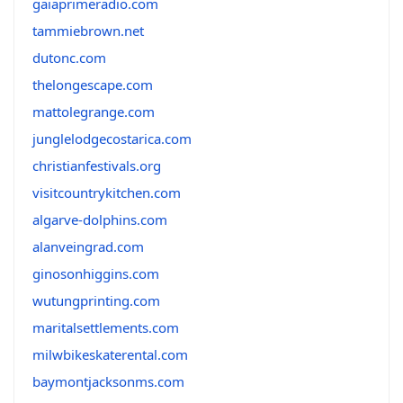
gaiaprimeradio.com
tammiebrown.net
dutonc.com
thelongescape.com
mattolegrange.com
junglelodgecostarica.com
christianfestivals.org
visitcountrykitchen.com
algarve-dolphins.com
alanveingrad.com
ginosonhiggins.com
wutungprinting.com
maritalsettlements.com
milwbikeskaterental.com
baymontjacksonms.com