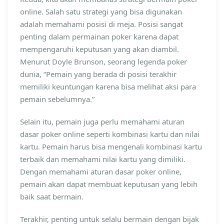
online. Salah satu strategi yang bisa digunakan
adalah memahami posisi di meja. Posisi sangat
penting dalam permainan poker karena dapat
mempengaruhi keputusan yang akan diambil.
Menurut Doyle Brunson, seorang legenda poker
dunia, “Pemain yang berada di posisi terakhir
memiliki keuntungan karena bisa melihat aksi para
pemain sebelumnya.”
Selain itu, pemain juga perlu memahami aturan
dasar poker online seperti kombinasi kartu dan nilai
kartu. Pemain harus bisa mengenali kombinasi kartu
terbaik dan memahami nilai kartu yang dimiliki.
Dengan memahami aturan dasar poker online,
pemain akan dapat membuat keputusan yang lebih
baik saat bermain.
Terakhir, penting untuk selalu bermain dengan bijak