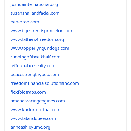
joshuainternational.org
susansnailandfacial.com
pen-prop.com
www.tigertrendsprinceton.com
www.fathers4freedom.org
www.topperlyngundogs.com
runningoftheelkhalf.com
jeffdunaheerealty.com
peacestrengthyoga.com
freedomfinancialsolutionsinc.com
flexfoldtraps.com
amendsracingengines.com
www.kortormorthai.com
www.fatandqueer.com
anneashleyumc.org