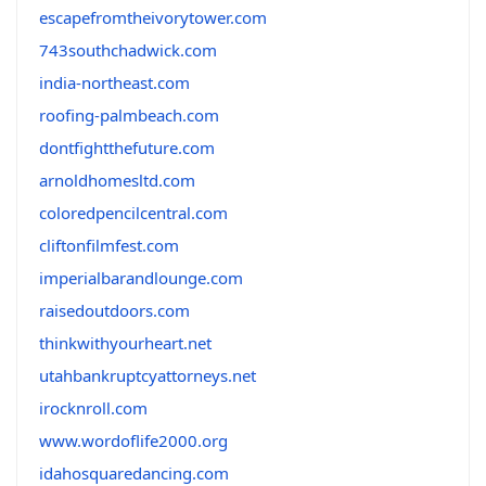
escapefromtheivorytower.com
743southchadwick.com
india-northeast.com
roofing-palmbeach.com
dontfightthefuture.com
arnoldhomesltd.com
coloredpencilcentral.com
cliftonfilmfest.com
imperialbarandlounge.com
raisedoutdoors.com
thinkwithyourheart.net
utahbankruptcyattorneys.net
irocknroll.com
www.wordoflife2000.org
idahosquaredancing.com