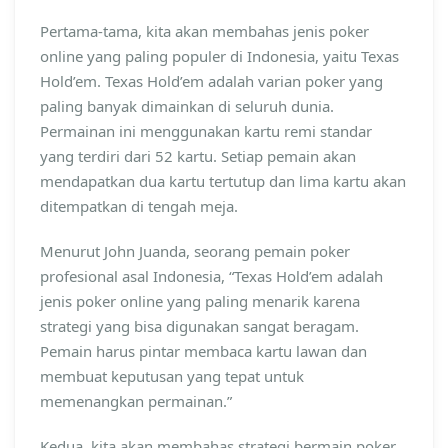
Pertama-tama, kita akan membahas jenis poker
online yang paling populer di Indonesia, yaitu Texas
Hold’em. Texas Hold’em adalah varian poker yang
paling banyak dimainkan di seluruh dunia.
Permainan ini menggunakan kartu remi standar
yang terdiri dari 52 kartu. Setiap pemain akan
mendapatkan dua kartu tertutup dan lima kartu akan
ditempatkan di tengah meja.
Menurut John Juanda, seorang pemain poker
profesional asal Indonesia, “Texas Hold’em adalah
jenis poker online yang paling menarik karena
strategi yang bisa digunakan sangat beragam.
Pemain harus pintar membaca kartu lawan dan
membuat keputusan yang tepat untuk
memenangkan permainan.”
Kedua, kita akan membahas strategi bermain poker