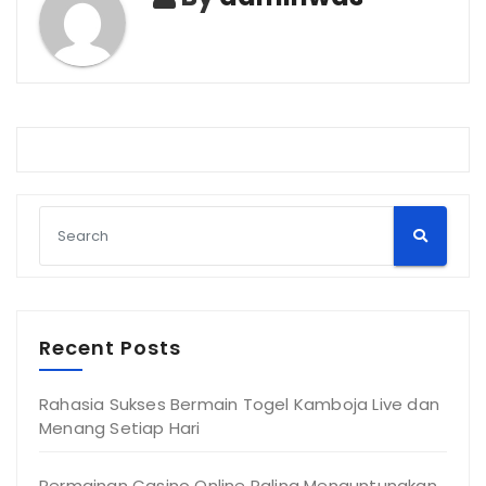
Recent Posts
Rahasia Sukses Bermain Togel Kamboja Live dan
Menang Setiap Hari
Permainan Casino Online Paling Menguntungkan