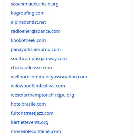
sosanimauxtunisie.org
kogroofing.com
alpinedentist.net
radioenergiadance.com
kookotheek.com
panayiotislamprou.com
southcampusgateway.com
chateaudelisse.com
wellborncommunityassociation.com
wildwoodfilmfestival.com
westnorthamptonshirejpu.org
hotelbrasile.com
fultonstreetjazz.com
bartlettevents.org
moveablecontainer.com