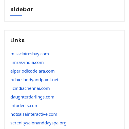
Sidebar
Links
missclaireshay.com
limras-india.com
elperiodicodelara.com
richiesbodyandpaint.net
licindiachennai.com
daughterdarlings.com
infodeets.com
hotsalsainteractive.com
serenitysalonanddayspa.org