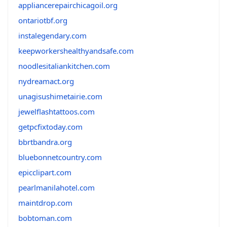
appliancerepairchicagoil.org
ontariotbf.org
instalegendary.com
keepworkershealthyandsafe.com
noodlesitaliankitchen.com
nydreamact.org
unagisushimetairie.com
jewelflashtattoos.com
getpcfixtoday.com
bbrtbandra.org
bluebonnetcountry.com
epicclipart.com
pearlmanilahotel.com
maintdrop.com
bobtoman.com