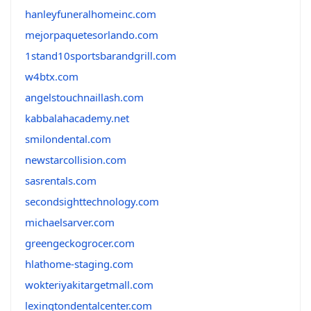
hanleyfuneralhomeinc.com
mejorpaquetesorlando.com
1stand10sportsbarandgrill.com
w4btx.com
angelstouchnaillash.com
kabbalahacademy.net
smilondental.com
newstarcollision.com
sasrentals.com
secondsighttechnology.com
michaelsarver.com
greengeckogrocer.com
hlathome-staging.com
wokteriyakitargetmall.com
lexingtondentalcenter.com