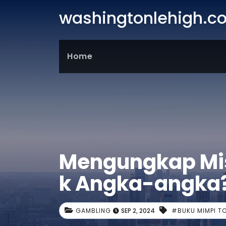
washingtonlehigh.c
Home
Mengungkap Mist
k Angka-angka
GAMBLING
SEP 2, 2024
#BUKU MIMPI T