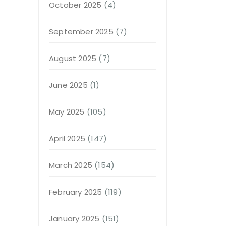
October 2025
(4)
September 2025
(7)
August 2025
(7)
June 2025
(1)
May 2025
(105)
April 2025
(147)
March 2025
(154)
February 2025
(119)
January 2025
(151)