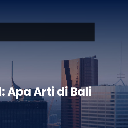
Apa Arti di Bali