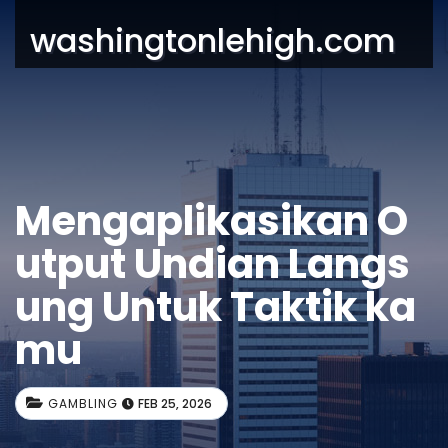
washingtonlehigh.com
Mengaplikasikan O
utput Undian Langs
ung Untuk Taktik ka
mu
GAMBLING
FEB 25, 2026