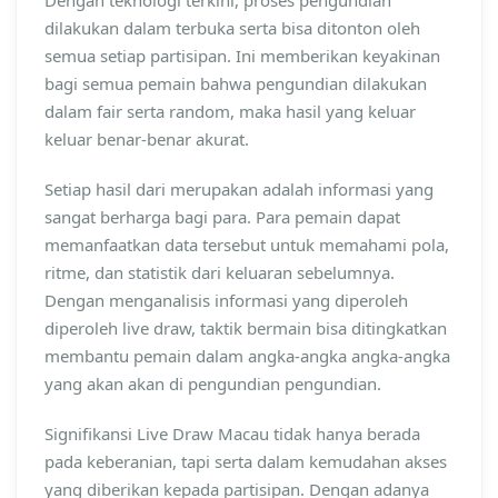
Dengan teknologi terkini, proses pengundian
dilakukan dalam terbuka serta bisa ditonton oleh
semua setiap partisipan. Ini memberikan keyakinan
bagi semua pemain bahwa pengundian dilakukan
dalam fair serta random, maka hasil yang keluar
keluar benar-benar akurat.
Setiap hasil dari merupakan adalah informasi yang
sangat berharga bagi para. Para pemain dapat
memanfaatkan data tersebut untuk memahami pola,
ritme, dan statistik dari keluaran sebelumnya.
Dengan menganalisis informasi yang diperoleh
diperoleh live draw, taktik bermain bisa ditingkatkan
membantu pemain dalam angka-angka angka-angka
yang akan akan di pengundian pengundian.
Signifikansi Live Draw Macau tidak hanya berada
pada keberanian, tapi serta dalam kemudahan akses
yang diberikan kepada partisipan. Dengan adanya