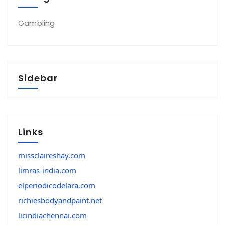
Gambling
Sidebar
Links
missclaireshay.com
limras-india.com
elperiodicodelara.com
richiesbodyandpaint.net
licindiachennai.com