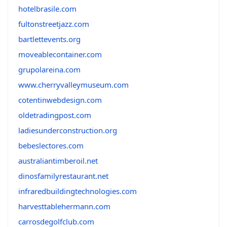
hotelbrasile.com
fultonstreetjazz.com
bartlettevents.org
moveablecontainer.com
grupolareina.com
www.cherryvalleymuseum.com
cotentinwebdesign.com
oldetradingpost.com
ladiesunderconstruction.org
bebeslectores.com
australiantimberoil.net
dinosfamilyrestaurant.net
infraredbuildingtechnologies.com
harvesttablehermann.com
carrosdegolfclub.com