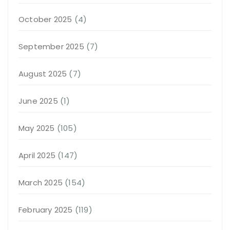
October 2025
(4)
September 2025
(7)
August 2025
(7)
June 2025
(1)
May 2025
(105)
April 2025
(147)
March 2025
(154)
February 2025
(119)