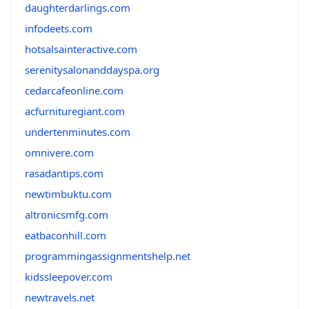
daughterdarlings.com
infodeets.com
hotsalsainteractive.com
serenitysalonanddayspa.org
cedarcafeonline.com
acfurnituregiant.com
undertenminutes.com
omnivere.com
rasadantips.com
newtimbuktu.com
altronicsmfg.com
eatbaconhill.com
programmingassignmentshelp.net
kidssleepover.com
newtravels.net