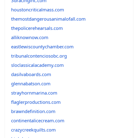
3dracinginc.com
houstoncriticalmass.com
themostdangerousanimalofall.com
thepolicerehearsals.com
alliknownow.com
eastlewiscountychamber.com
tribunalcontenciosobc.org
sloclassicalacademy.com
dasilvaboards.com
glennabatson.com
strayhornmarina.com
flaglerproductions.com
brawndefinition.com
continentalicecream.com
crazycreekquilts.com