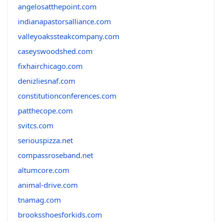
angelosatthepoint.com
indianapastorsalliance.com
valleyoakssteakcompany.com
caseyswoodshed.com
fixhairchicago.com
denizliesnaf.com
constitutionconferences.com
patthecope.com
svitcs.com
seriouspizza.net
compassroseband.net
altumcore.com
animal-drive.com
tnamag.com
brooksshoesforkids.com