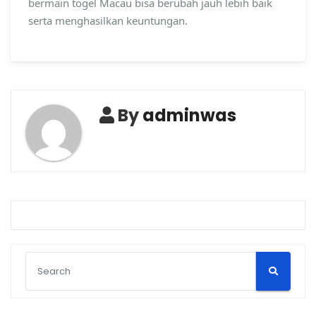
bermain togel Macau bisa berubah jauh lebih baik
serta menghasilkan keuntungan.
By
adminwas