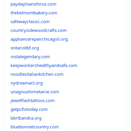
paydayloansforus.com
thebelmontbakery.com
safewayclassic.com
countrysidewoodcrafts.com
appliancerepairchicagoil.org
ontariotbf.org
instalegendary.com
keepworkershealthyandsafe.com
noodlesitaliankitchen.com
nydreamact.org
unagisushimetairie.com
jewelflashtattoos.com
getpcfixtoday.com
bbrtbandra.org
bluebonnetcountry.com