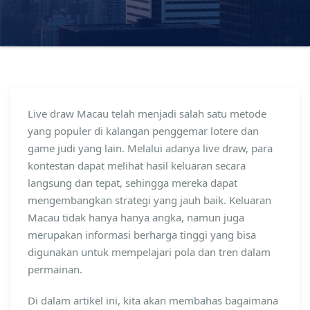
Live draw Macau telah menjadi salah satu metode
yang populer di kalangan penggemar lotere dan
game judi yang lain. Melalui adanya live draw, para
kontestan dapat melihat hasil keluaran secara
langsung dan tepat, sehingga mereka dapat
mengembangkan strategi yang jauh baik. Keluaran
Macau tidak hanya hanya angka, namun juga
merupakan informasi berharga tinggi yang bisa
digunakan untuk mempelajari pola dan tren dalam
permainan.
Di dalam artikel ini, kita akan membahas bagaimana