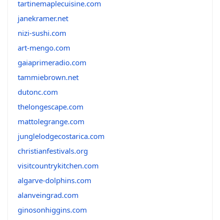
tartinemaplecuisine.com
janekramer.net
nizi-sushi.com
art-mengo.com
gaiaprimeradio.com
tammiebrown.net
dutonc.com
thelongescape.com
mattolegrange.com
junglelodgecostarica.com
christianfestivals.org
visitcountrykitchen.com
algarve-dolphins.com
alanveingrad.com
ginosonhiggins.com