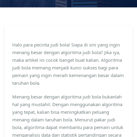
Halo para pecinta judi bola! Siapa di sini yang ingin
menang besar dengan algoritma judi bola? Jika iya,
maka artikel ini cocok banget buat kalian. Algoritma
judi bola memang menjadi kunci sukses bagi para
pemain yang ingin meraih kemenangan besar dalam
taruhan bola.
Menang besar dengan algoritma judi bola bukanlah
hal yang mustahil. Dengan menggunakan algoritma
yang tepat, kalian bisa meningkatkan peluang
menang dalam taruhan bola. Menurut pakar judi
bola, algoritma dapat membantu para pemain untuk
menganalisis data dan statistik pertandingan secara