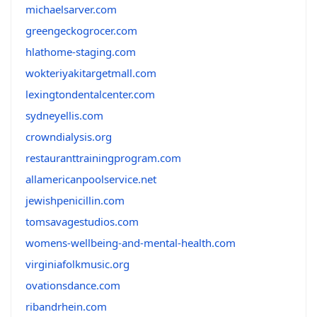
michaelsarver.com
greengeckogrocer.com
hlathome-staging.com
wokteriyakitargetmall.com
lexingtondentalcenter.com
sydneyellis.com
crowndialysis.org
restauranttrainingprogram.com
allamericanpoolservice.net
jewishpenicillin.com
tomsavagestudios.com
womens-wellbeing-and-mental-health.com
virginiafolkmusic.org
ovationsdance.com
ribandrhein.com