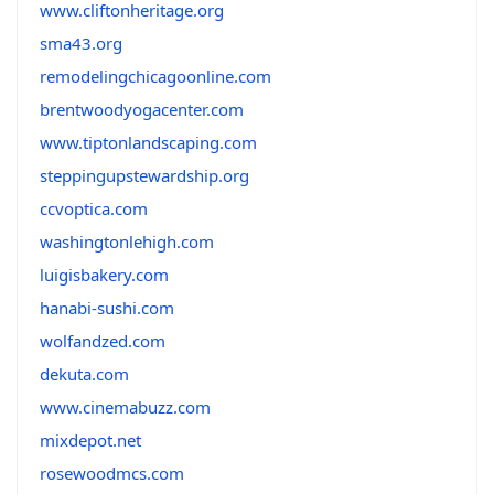
www.cliftonheritage.org
sma43.org
remodelingchicagoonline.com
brentwoodyogacenter.com
www.tiptonlandscaping.com
steppingupstewardship.org
ccvoptica.com
washingtonlehigh.com
luigisbakery.com
hanabi-sushi.com
wolfandzed.com
dekuta.com
www.cinemabuzz.com
mixdepot.net
rosewoodmcs.com