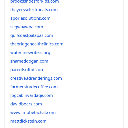
brooksshoesforkids.com
thayersselectmeats.com
aporiasolutions.com
segwaywpa.com
gulfcoastpalapas.com
thebridgehealthclinics.com
waterlinewriters.org
shameddogan.com
parentsoftots.org
creative3drenderings.com
farmerstradecoffee.com
logcabinyardage.com
davidboers.com
www.imobetachat.com
mattdickstein.com