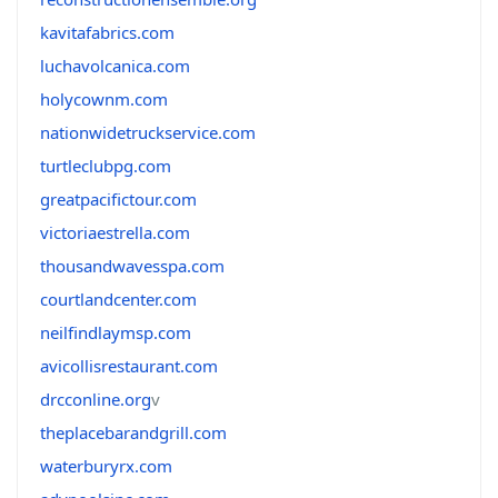
kavitafabrics.com
luchavolcanica.com
holycownm.com
nationwidetruckservice.com
turtleclubpg.com
greatpacifictour.com
victoriaestrella.com
thousandwavesspa.com
courtlandcenter.com
neilfindlaymsp.com
avicollisrestaurant.com
drcconline.org
v
theplacebarandgrill.com
waterburyrx.com