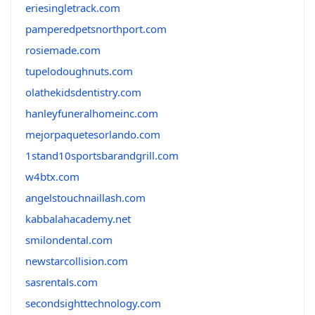
eriesingletrack.com
pamperedpetsnorthport.com
rosiemade.com
tupelodoughnuts.com
olathekidsdentistry.com
hanleyfuneralhomeinc.com
mejorpaquetesorlando.com
1stand10sportsbarandgrill.com
w4btx.com
angelstouchnaillash.com
kabbalahacademy.net
smilondental.com
newstarcollision.com
sasrentals.com
secondsighttechnology.com