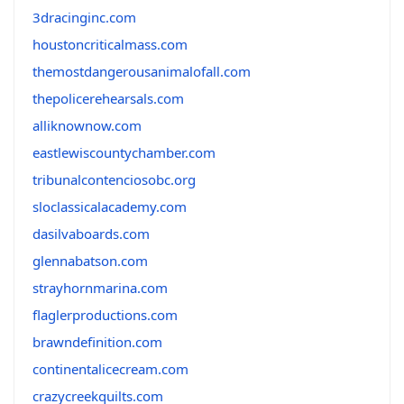
3dracinginc.com
houstoncriticalmass.com
themostdangerousanimalofall.com
thepolicerehearsals.com
alliknownow.com
eastlewiscountychamber.com
tribunalcontenciosobc.org
sloclassicalacademy.com
dasilvaboards.com
glennabatson.com
strayhornmarina.com
flaglerproductions.com
brawndefinition.com
continentalicecream.com
crazycreekquilts.com