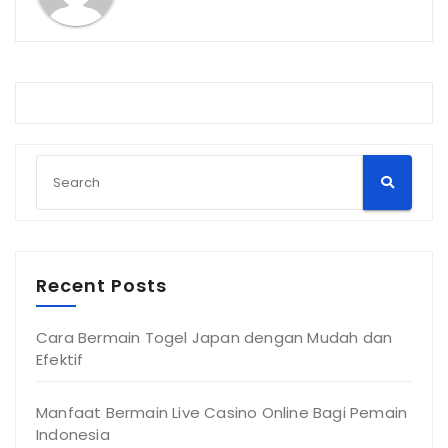
Recent Posts
Cara Bermain Togel Japan dengan Mudah dan
Efektif
Manfaat Bermain Live Casino Online Bagi Pemain
Indonesia