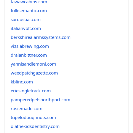
tawawcabins.com
folksemantic.com
sardosbar.com
italianvolt.com
berkshirealarmssystems.com
vizslabrewing.com
dralanbittner.com
yannisandlemoni.com
weedpatchgazette.com
kblinc.com
eriesingletrack.com
pamperedpetsnorthport.com
rosiemade.com
tupelodoughnuts.com
olathekidsdentistry.com