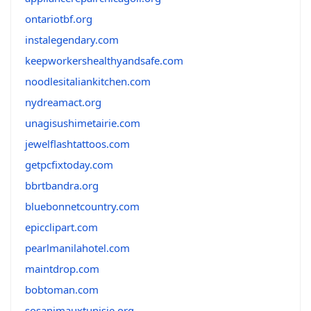
ontariotbf.org
instalegendary.com
keepworkershealthyandsafe.com
noodlesitaliankitchen.com
nydreamact.org
unagisushimetairie.com
jewelflashtattoos.com
getpcfixtoday.com
bbrtbandra.org
bluebonnetcountry.com
epicclipart.com
pearlmanilahotel.com
maintdrop.com
bobtoman.com
sosanimauxtunisie.org