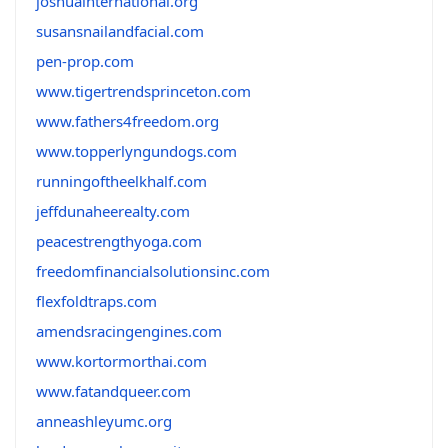
joshuainternational.org
susansnailandfacial.com
pen-prop.com
www.tigertrendsprinceton.com
www.fathers4freedom.org
www.topperlyngundogs.com
runningoftheelkhalf.com
jeffdunaheerealty.com
peacestrengthyoga.com
freedomfinancialsolutionsinc.com
flexfoldtraps.com
amendsracingengines.com
www.kortormorthai.com
www.fatandqueer.com
anneashleyumc.org