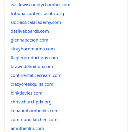
eastlewiscountychamber.com
tribunalcontenciosobc.org
sloclassicalacademy.com
dasilvaboards.com
glennabatson.com
strayhornmarina.com
flaglerproductions.com
brawndefinition.com
continentalicecream.com
crazycreekquilts.com
binkdavies.com
christchurchpdx.org
kenabrahambooks.com
commune-kitchen.com
amuthefilm.com