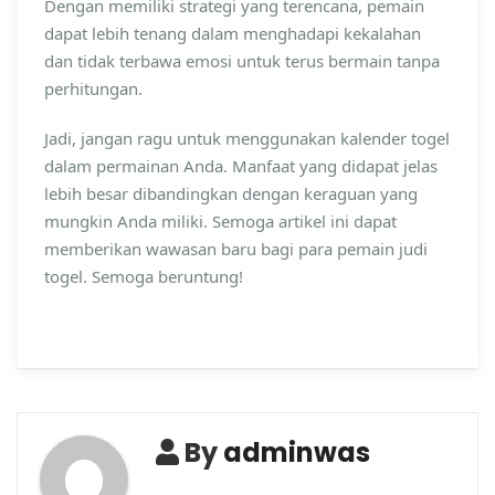
Dengan memiliki strategi yang terencana, pemain
dapat lebih tenang dalam menghadapi kekalahan
dan tidak terbawa emosi untuk terus bermain tanpa
perhitungan.
Jadi, jangan ragu untuk menggunakan kalender togel
dalam permainan Anda. Manfaat yang didapat jelas
lebih besar dibandingkan dengan keraguan yang
mungkin Anda miliki. Semoga artikel ini dapat
memberikan wawasan baru bagi para pemain judi
togel. Semoga beruntung!
By
adminwas