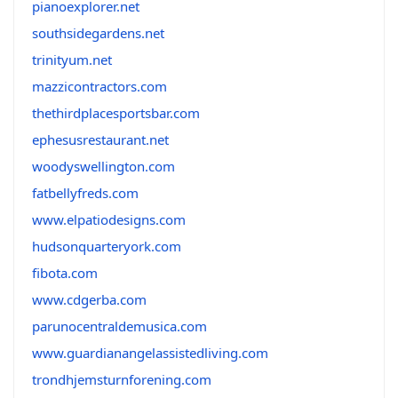
pianoexplorer.net
southsidegardens.net
trinityum.net
mazzicontractors.com
thethirdplacesportsbar.com
ephesusrestaurant.net
woodyswellington.com
fatbellyfreds.com
www.elpatiodesigns.com
hudsonquarteryork.com
fibota.com
www.cdgerba.com
parunocentraldemusica.com
www.guardianangelassistedliving.com
trondhjemsturnforening.com