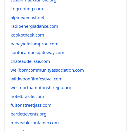
kogroofing.com
alpinedentist.net
radioenergiadance.com
kookotheek.com
panayiotislamprou.com
southcampusgateway.com
chateaudelisse.com
wellborncommunityassociation.com
wildwoodfilmfestival.com
westnorthamptonshirejpu.org
hotelbrasile.com
fultonstreetjazz.com
bartlettevents.org
moveablecontainer.com