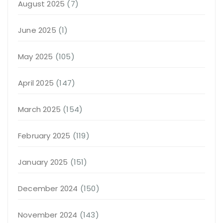
August 2025
(7)
June 2025
(1)
May 2025
(105)
April 2025
(147)
March 2025
(154)
February 2025
(119)
January 2025
(151)
December 2024
(150)
November 2024
(143)