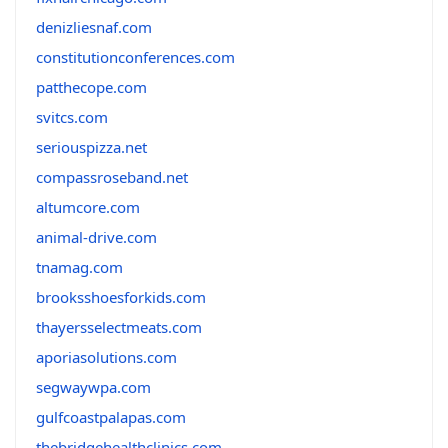
denizliesnaf.com
constitutionconferences.com
patthecope.com
svitcs.com
seriouspizza.net
compassroseband.net
altumcore.com
animal-drive.com
tnamag.com
brooksshoesforkids.com
thayersselectmeats.com
aporiasolutions.com
segwaywpa.com
gulfcoastpalapas.com
thebridgehealthclinics.com