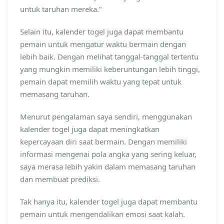
untuk taruhan mereka.”
Selain itu, kalender togel juga dapat membantu
pemain untuk mengatur waktu bermain dengan
lebih baik. Dengan melihat tanggal-tanggal tertentu
yang mungkin memiliki keberuntungan lebih tinggi,
pemain dapat memilih waktu yang tepat untuk
memasang taruhan.
Menurut pengalaman saya sendiri, menggunakan
kalender togel juga dapat meningkatkan
kepercayaan diri saat bermain. Dengan memiliki
informasi mengenai pola angka yang sering keluar,
saya merasa lebih yakin dalam memasang taruhan
dan membuat prediksi.
Tak hanya itu, kalender togel juga dapat membantu
pemain untuk mengendalikan emosi saat kalah.