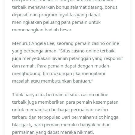
terbaik menawarkan bonus selamat datang, bonus
deposit, dan program loyalitas yang dapat
meningkatkan peluang para pemain untuk
memenangkan hadiah besar.
Menurut Angela Lee, seorang pemain casino online
yang berpengalaman, “Situs casino online terbaik
juga menyediakan layanan pelanggan yang responsif
dan ramah. Para pemain dapat dengan mudah
menghubungi tim dukungan jika mengalami
masalah atau membutuhkan bantuan.”
Tidak hanya itu, bermain di situs casino online
terbaik juga memberikan para pemain kesempatan
untuk memainkan berbagai permainan casino
terbaru dan terpopuler. Dari permainan slot hingga
blackjack, para pemain memiliki banyak pilihan
permainan yang dapat mereka nikmati.