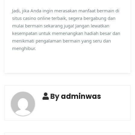
Jadi, jika Anda ingin merasakan manfaat bermain di
situs casino online terbaik, segera bergabung dan
mulai bermain sekarang juga! Jangan lewatkan
kesempatan untuk memenangkan hadiah besar dan
menikmati pengalaman bermain yang seru dan
menghibur.
By
adminwas