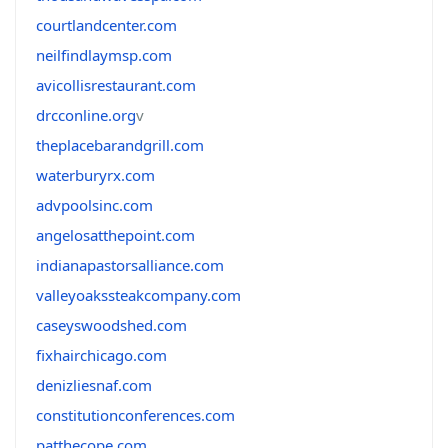
courtlandcenter.com
neilfindlaymsp.com
avicollisrestaurant.com
drcconline.org
v
theplacebarandgrill.com
waterburyrx.com
advpoolsinc.com
angelosatthepoint.com
indianapastorsalliance.com
valleyoakssteakcompany.com
caseyswoodshed.com
fixhairchicago.com
denizliesnaf.com
constitutionconferences.com
patthecope.com