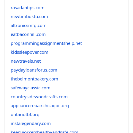
rasadantips.com
newtimbuktu.com
altronicsmfg.com
eatbaconhill.com
programmingassignmentshelp.net
kidssleepover.com
newtravels.net
paydayloansforus.com
thebelmontbakery.com
safewayclassic.com
countrysidewoodcrafts.com
appliancerepairchicagoil.org
ontariotbf.org
instalegendary.com
keepworkershealthyandsafe.com