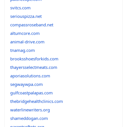
svitcs.com
seriouspizza.net
compassroseband.net
altumcore.com
animal-drive.com
tnamag.com
brooksshoesforkids.com
thayersselectmeats.com
aporiasolutions.com
segwaywpa.com
gulfcoastpalapas.com
thebridgehealthclinics.com
waterlinewriters.org
shameddogan.com
parentsoftots.org