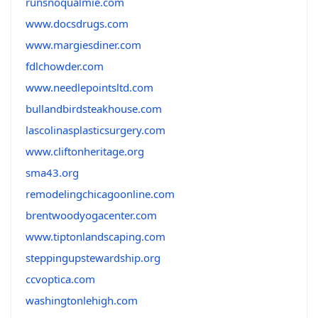
runsnoqualmie.com
www.docsdrugs.com
www.margiesdiner.com
fdlchowder.com
www.needlepointsltd.com
bullandbirdsteakhouse.com
lascolinasplasticsurgery.com
www.cliftonheritage.org
sma43.org
remodelingchicagoonline.com
brentwoodyogacenter.com
www.tiptonlandscaping.com
steppingupstewardship.org
ccvoptica.com
washingtonlehigh.com