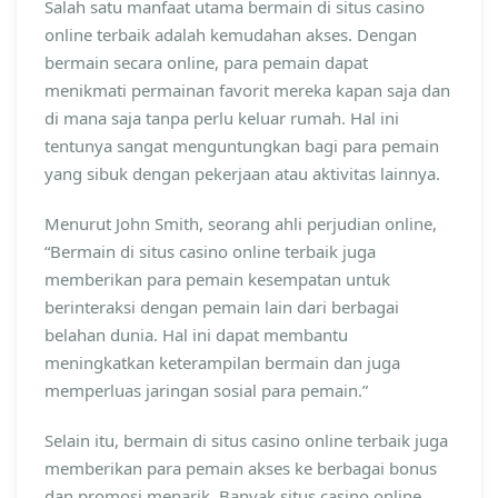
Salah satu manfaat utama bermain di situs casino
online terbaik adalah kemudahan akses. Dengan
bermain secara online, para pemain dapat
menikmati permainan favorit mereka kapan saja dan
di mana saja tanpa perlu keluar rumah. Hal ini
tentunya sangat menguntungkan bagi para pemain
yang sibuk dengan pekerjaan atau aktivitas lainnya.
Menurut John Smith, seorang ahli perjudian online,
“Bermain di situs casino online terbaik juga
memberikan para pemain kesempatan untuk
berinteraksi dengan pemain lain dari berbagai
belahan dunia. Hal ini dapat membantu
meningkatkan keterampilan bermain dan juga
memperluas jaringan sosial para pemain.”
Selain itu, bermain di situs casino online terbaik juga
memberikan para pemain akses ke berbagai bonus
dan promosi menarik. Banyak situs casino online