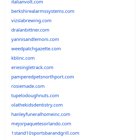
italianvolt.com
berkshirealarmssystems.com
vizslabrewing.com
dralanbittner.com
yannisandlemoni.com
weedpatchgazette.com
kblinc.com
eriesingletrack.com
pamperedpetsnorthport.com
rosiemade.com
tupelodoughnuts.com
olathekidsdentistry.com
hanleyfuneralhomeinc.com
mejorpaquetesorlando.com
1stand10sportsbarandgrill.com