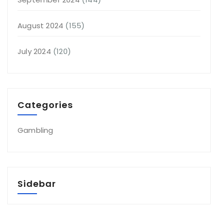
August 2024
(155)
July 2024
(120)
Categories
Gambling
Sidebar