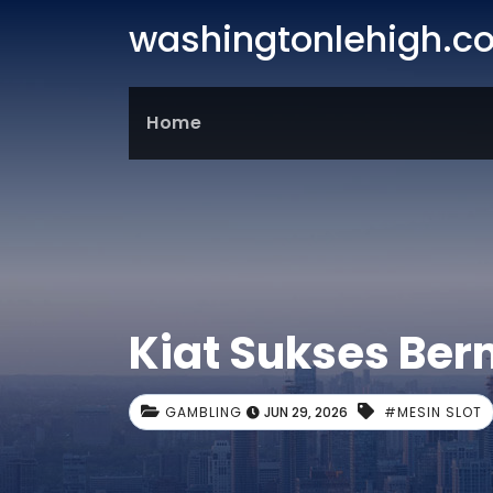
washingtonlehigh.c
Home
Kiat Sukses Ber
GAMBLING
JUN 29, 2026
#MESIN SLOT