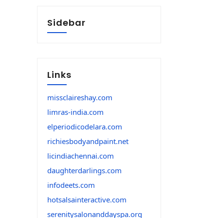
Sidebar
Links
missclaireshay.com
limras-india.com
elperiodicodelara.com
richiesbodyandpaint.net
licindiachennai.com
daughterdarlings.com
infodeets.com
hotsalsainteractive.com
serenitysalonanddayspa.org