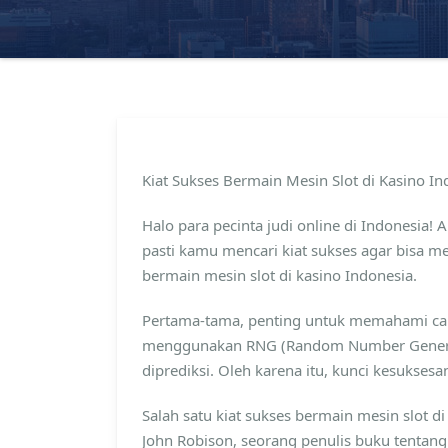
Kiat Sukses Bermain Mesin Slot di Kasino In
Halo para pecinta judi online di Indonesia! 
pasti kamu mencari kiat sukses agar bisa me
bermain mesin slot di kasino Indonesia.
Pertama-tama, penting untuk memahami cara 
menggunakan RNG (Random Number Generator
diprediksi. Oleh karena itu, kunci kesukse
Salah satu kiat sukses bermain mesin slot d
John Robison, seorang penulis buku tentang