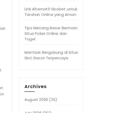
Link Alternatif Sbobet untuk
Taruhan Online yang Aman
Tips Menang Besar Bermain
lah
Situs Poker Online dan
Togel
Manfaat Bergabung di Situs
Slot Gacor Terpercaya
t
Archives
an
sin
August 2026
(25)
July 2026
(151)