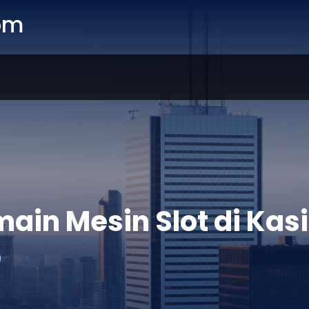
om
main Mesin Slot di Kas