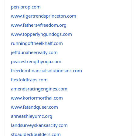
pen-prop.com
www.tigertrendsprinceton.com
www.fathers4freedom.org
www.topperlyngundogs.com
runningoftheelkhalf.com
jeffdunaheerealty.com
peacestrengthyoga.com
freedomfinancialsolutionsinc.com
flexfoldtraps.com
amendsracingengines.com
www.kortormorthai.com
www.fatandqueer.com
anneashleyumc.org
landsurveyskansascity.com
stpauldeckbuilders.com