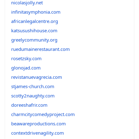
nicolasjolly.net
infinitasymphonia.com
africanlegalcentre.org
katsusushihouse.com
greelycommunity.org
ruedumainerestaurant.com
rosetzsky.com
glonojad.com
revistanuevagrecia.com
stjames-church.com
scotty2naughty.com
doreeshafrir.com
charmcitycomedyproject.com
beawareproductions.com
contextdrivenagility.com