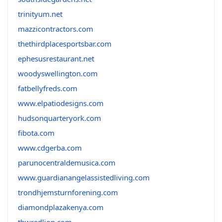
trinityum.net
mazzicontractors.com
thethirdplacesportsbar.com
ephesusrestaurant.net
woodyswellington.com
fatbellyfreds.com
www.elpatiodesigns.com
hudsonquarteryork.com
fibota.com
www.cdgerba.com
parunocentraldemusica.com
www.guardianangelassistedliving.com
trondhjemsturnforening.com
diamondplazakenya.com