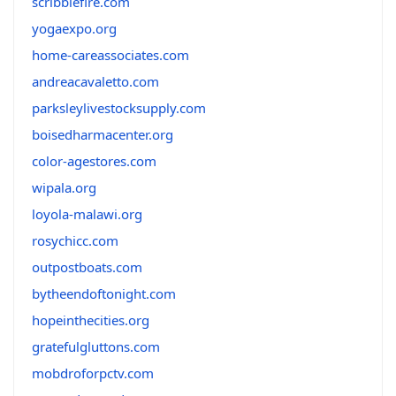
scribblefire.com
yogaexpo.org
home-careassociates.com
andreacavaletto.com
parksleylivestocksupply.com
boisedharmacenter.org
color-agestores.com
wipala.org
loyola-malawi.org
rosychicc.com
outpostboats.com
bytheendoftonight.com
hopeinthecities.org
gratefulgluttons.com
mobdroforpctv.com