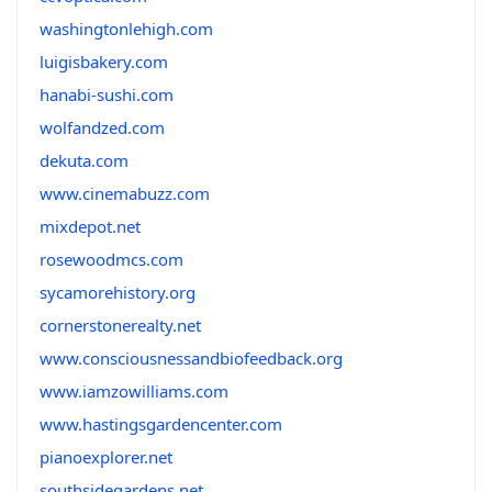
washingtonlehigh.com
luigisbakery.com
hanabi-sushi.com
wolfandzed.com
dekuta.com
www.cinemabuzz.com
mixdepot.net
rosewoodmcs.com
sycamorehistory.org
cornerstonerealty.net
www.consciousnessandbiofeedback.org
www.iamzowilliams.com
www.hastingsgardencenter.com
pianoexplorer.net
southsidegardens.net