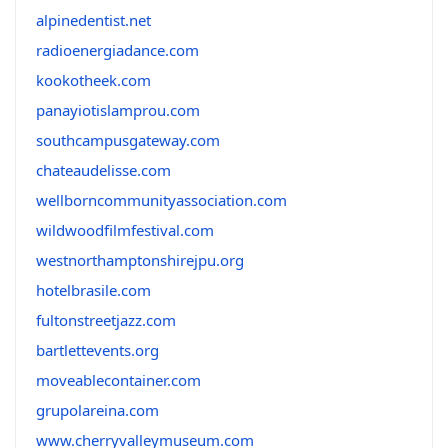
alpinedentist.net
radioenergiadance.com
kookotheek.com
panayiotislamprou.com
southcampusgateway.com
chateaudelisse.com
wellborncommunityassociation.com
wildwoodfilmfestival.com
westnorthamptonshirejpu.org
hotelbrasile.com
fultonstreetjazz.com
bartlettevents.org
moveablecontainer.com
grupolareina.com
www.cherryvalleymuseum.com