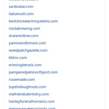
sardosbar.com
italianvolt.com
berkshirealarmssystems.com
vizslabrewing.com
dralanbittner.com
yannisandlemoni.com
weedpatchgazette.com
kblinc.com
eriesingletrack.com
pamperedpetsnorthport.com
rosiemade.com
tupelodoughnuts.com
olathekidsdentistry.com
hanleyfuneralhomeinc.com
mejorpaquetesorlando.com