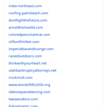
india-northeast.com
roofing-palmbeach.com
dontfightthefuture.com
arnoldhomesltd.com
coloredpencilcentral.com
cliftonfilmfest.com
imperialbarandlounge.com
raisedoutdoors.com
thinkwithyourheart.net
utahbankruptcyattorneys.net
irocknroll.com
www.wordoflife2000.org
idahosquaredancing.com
tawawcabins.com
folksemantic.com