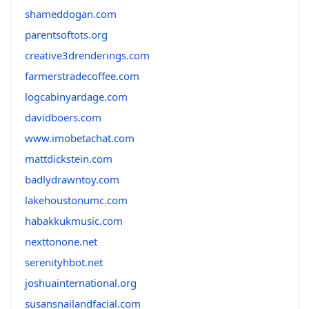
shameddogan.com
parentsoftots.org
creative3drenderings.com
farmerstradecoffee.com
logcabinyardage.com
davidboers.com
www.imobetachat.com
mattdickstein.com
badlydrawntoy.com
lakehoustonumc.com
habakkukmusic.com
nexttonone.net
serenityhbot.net
joshuainternational.org
susansnailandfacial.com