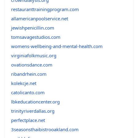
crowndialysis.org
restauranttrainingprogram.com
allamericanpoolservice.net
jewishpenicillin.com
tomsavagestudios.com
womens-wellbeing-and-mental-health.com
virginiafolkmusic.org
ovationsdance.com
ribandrhein.com
kolekcje.net
catolicanto.com
lbkeducationcenter.org
trinityriverdallas.org
perfectplace.net
3seasonsthaibistrooakland.com