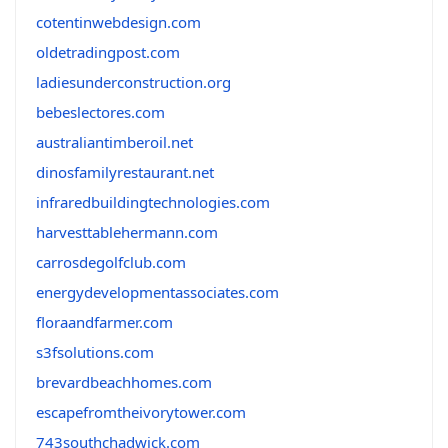
cotentinwebdesign.com
oldetradingpost.com
ladiesunderconstruction.org
bebeslectores.com
australiantimberoil.net
dinosfamilyrestaurant.net
infraredbuildingtechnologies.com
harvesttablehermann.com
carrosdegolfclub.com
energydevelopmentassociates.com
floraandfarmer.com
s3fsolutions.com
brevardbeachhomes.com
escapefromtheivorytower.com
743southchadwick.com