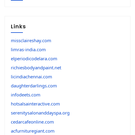
Links
missclaireshay.com
limras-india.com
elperiodicodelara.com
richiesbodyandpaint.net
licindiachennai.com
daughterdarlings.com
infodeets.com
hotsalsainteractive.com
serenitysalonanddayspa.org
cedarcafeonline.com
acfurnituregiant.com