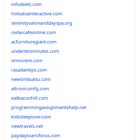
infodeets.com
hotsalsainteractive.com
serenitysalonanddayspa.org
cedarcafeonline.com
acfurnituregiant.com
undertenminutes.com
omnivere.com
rasadantips.com
newtimbuktu.com
altronicsmfg.com
eatbaconhill.com
programmingassignmentshelp.net
kidssleepover.com
newtravels.net
paydayloansforus.com