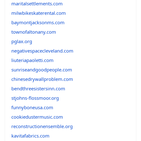
maritalsettlements.com
milwbikeskaterental.com
baymontjacksonms.com
townofaltonany.com
pglax.org
negativespacecleveland.com
liuteriapaoletti.com
sunriseandgoodpeople.com
chinesedrywallproblem.com
bendthreesistersinn.com
stjohns-flossmoor.org
funnyboneusa.com
cookiedustermusic.com
reconstructionensemble.org
kavitafabrics.com