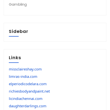
Gambling
Sidebar
Links
missclaireshay.com
limras-india.com
elperiodicodelara.com
richiesbodyandpaint.net
licindiachennai.com
daughterdarlings.com