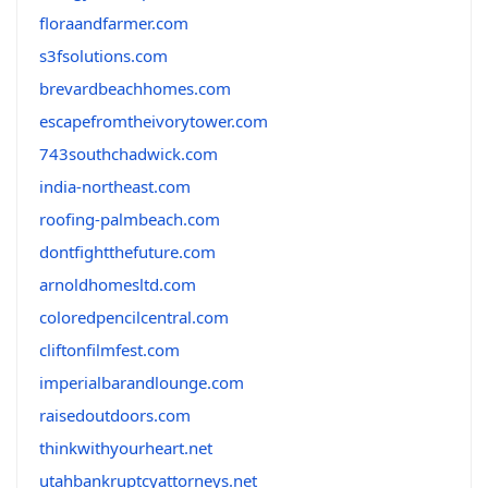
floraandfarmer.com
s3fsolutions.com
brevardbeachhomes.com
escapefromtheivorytower.com
743southchadwick.com
india-northeast.com
roofing-palmbeach.com
dontfightthefuture.com
arnoldhomesltd.com
coloredpencilcentral.com
cliftonfilmfest.com
imperialbarandlounge.com
raisedoutdoors.com
thinkwithyourheart.net
utahbankruptcyattorneys.net