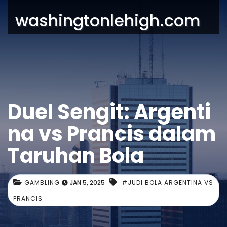
washingtonlehigh.com
Duel Sengit: Argenti
na vs Prancis dalam
Taruhan Bola
GAMBLING
JAN 5, 2025
#JUDI BOLA ARGENTINA VS
PRANCIS