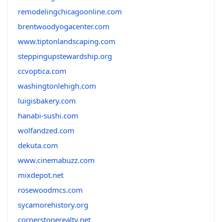
remodelingchicagoonline.com
brentwoodyogacenter.com
www.tiptonlandscaping.com
steppingupstewardship.org
ccvoptica.com
washingtonlehigh.com
luigisbakery.com
hanabi-sushi.com
wolfandzed.com
dekuta.com
www.cinemabuzz.com
mixdepot.net
rosewoodmcs.com
sycamorehistory.org
cornerstonerealty.net