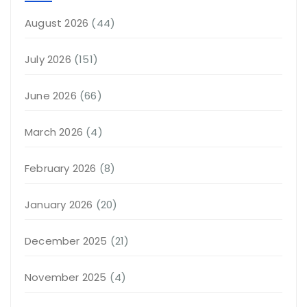
August 2026
(44)
July 2026
(151)
June 2026
(66)
March 2026
(4)
February 2026
(8)
January 2026
(20)
December 2025
(21)
November 2025
(4)