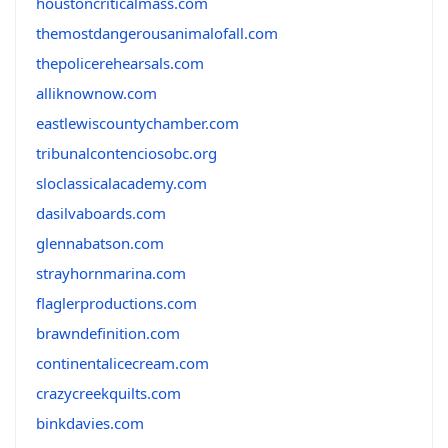
houstoncriticalmass.com
themostdangerousanimalofall.com
thepolicerehearsals.com
alliknownow.com
eastlewiscountychamber.com
tribunalcontenciosobc.org
sloclassicalacademy.com
dasilvaboards.com
glennabatson.com
strayhornmarina.com
flaglerproductions.com
brawndefinition.com
continentalicecream.com
crazycreekquilts.com
binkdavies.com