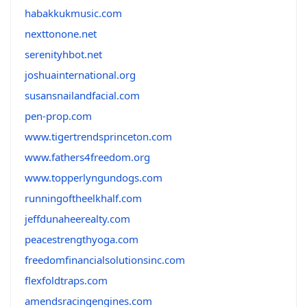
habakkukmusic.com
nexttonone.net
serenityhbot.net
joshuainternational.org
susansnailandfacial.com
pen-prop.com
www.tigertrendsprinceton.com
www.fathers4freedom.org
www.topperlyngundogs.com
runningoftheelkhalf.com
jeffdunaheerealty.com
peacestrengthyoga.com
freedomfinancialsolutionsinc.com
flexfoldtraps.com
amendsracingengines.com