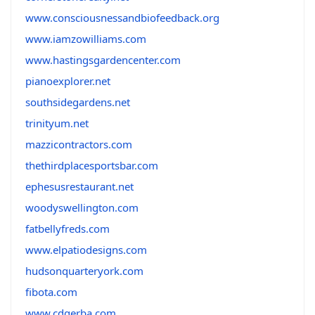
www.consciousnessandbiofeedback.org
www.iamzowilliams.com
www.hastingsgardencenter.com
pianoexplorer.net
southsidegardens.net
trinityum.net
mazzicontractors.com
thethirdplacesportsbar.com
ephesusrestaurant.net
woodyswellington.com
fatbellyfreds.com
www.elpatiodesigns.com
hudsonquarteryork.com
fibota.com
www.cdgerba.com