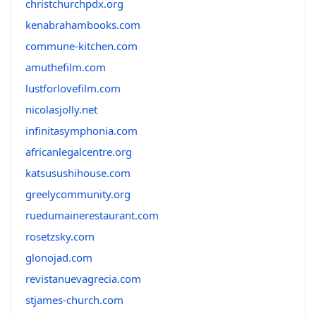
christchurchpdx.org
kenabrahambooks.com
commune-kitchen.com
amuthefilm.com
lustforlovefilm.com
nicolasjolly.net
infinitasymphonia.com
africanlegalcentre.org
katsusushihouse.com
greelycommunity.org
ruedumainerestaurant.com
rosetzsky.com
glonojad.com
revistanuevagrecia.com
stjames-church.com