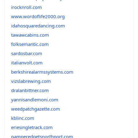
irocknroll.com
www.wordoflife2000.org
idahosquaredancing.com
tawawcabins.com
folksemantic.com
sardosbar.com
italianvolt.com
berkshirealarmssystems.com
vizslabrewing.com
dralanbittner.com
yannisandlemoni.com
weedpatchgazette.com
kblinc.com
eriesingletrack.com
pamperedpetsnorthport.com