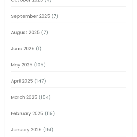
September 2025
(7)
August 2025
(7)
June 2025
(1)
May 2025
(105)
April 2025
(147)
March 2025
(154)
February 2025
(119)
January 2025
(151)