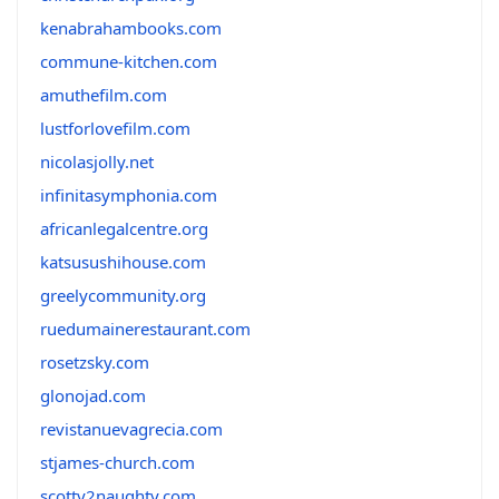
kenabrahambooks.com
commune-kitchen.com
amuthefilm.com
lustforlovefilm.com
nicolasjolly.net
infinitasymphonia.com
africanlegalcentre.org
katsusushihouse.com
greelycommunity.org
ruedumainerestaurant.com
rosetzsky.com
glonojad.com
revistanuevagrecia.com
stjames-church.com
scotty2naughty.com