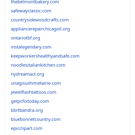
thebelmontbakery.com
safewayclassic.com
countrysidewoodcrafts.com
appliancerepairchicagoil.org
ontariotbf.org
instalegendary.com
keepworkershealthyandsafe.com
noodlesitaliankitchen.com
nydreamact.org
unagisushimetairie.com
jewelflashtattoos.com
getpcfixtoday.com
bbrtbandra.org
bluebonnetcountry.com
epicclipart.com