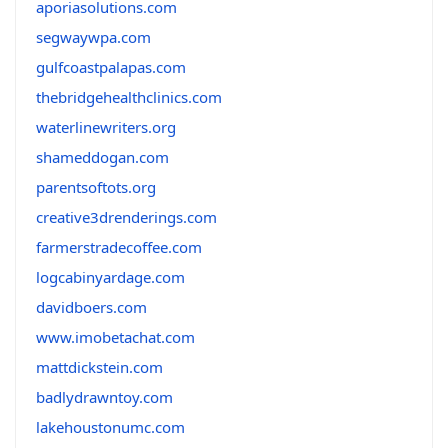
aporiasolutions.com
segwaywpa.com
gulfcoastpalapas.com
thebridgehealthclinics.com
waterlinewriters.org
shameddogan.com
parentsoftots.org
creative3drenderings.com
farmerstradecoffee.com
logcabinyardage.com
davidboers.com
www.imobetachat.com
mattdickstein.com
badlydrawntoy.com
lakehoustonumc.com