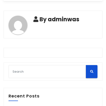
By
adminwas
Recent Posts