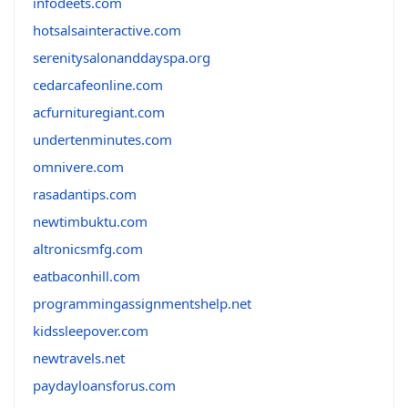
infodeets.com
hotsalsainteractive.com
serenitysalonanddayspa.org
cedarcafeonline.com
acfurnituregiant.com
undertenminutes.com
omnivere.com
rasadantips.com
newtimbuktu.com
altronicsmfg.com
eatbaconhill.com
programmingassignmentshelp.net
kidssleepover.com
newtravels.net
paydayloansforus.com