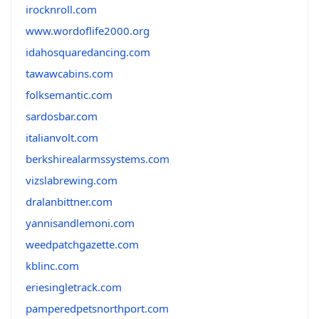
irocknroll.com
www.wordoflife2000.org
idahosquaredancing.com
tawawcabins.com
folksemantic.com
sardosbar.com
italianvolt.com
berkshirealarmssystems.com
vizslabrewing.com
dralanbittner.com
yannisandlemoni.com
weedpatchgazette.com
kblinc.com
eriesingletrack.com
pamperedpetsnorthport.com