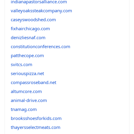
indianapastorsalliance.com
valleyoakssteakcompany.com
caseyswoodshed.com
fixhairchicago.com
denizliesnaf.com
constitutionconferences.com
patthecope.com
svitcs.com
seriouspizza.net
compassroseband.net
altumcore.com
animal-drive.com
tnamag.com
brooksshoesforkids.com
thayersselectmeats.com