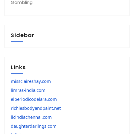
Gambling
Sidebar
Links
missclaireshay.com
limras-india.com
elperiodicodelara.com
richiesbodyandpaint.net
licindiachennai.com
daughterdarlings.com