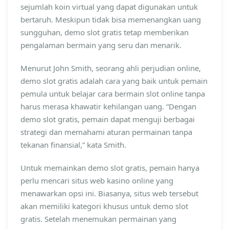
sejumlah koin virtual yang dapat digunakan untuk
bertaruh. Meskipun tidak bisa memenangkan uang
sungguhan, demo slot gratis tetap memberikan
pengalaman bermain yang seru dan menarik.
Menurut John Smith, seorang ahli perjudian online,
demo slot gratis adalah cara yang baik untuk pemain
pemula untuk belajar cara bermain slot online tanpa
harus merasa khawatir kehilangan uang. “Dengan
demo slot gratis, pemain dapat menguji berbagai
strategi dan memahami aturan permainan tanpa
tekanan finansial,” kata Smith.
Untuk memainkan demo slot gratis, pemain hanya
perlu mencari situs web kasino online yang
menawarkan opsi ini. Biasanya, situs web tersebut
akan memiliki kategori khusus untuk demo slot
gratis. Setelah menemukan permainan yang