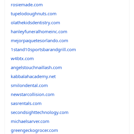
rosiemade.com
tupelodoughnuts.com
olathekidsdentistry.com
hanleyfuneralhomeinc.com
mejorpaquetesorlando.com
1stand10sportsbarandgrill.com
w4btx.com
angelstouchnaillash.com
kabbalahacademy.net
smilondental.com
newstarcollision.com
sasrentals.com
secondsighttechnology.com
michaelsarver.com
greengeckogrocer.com