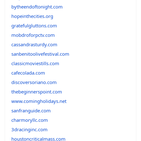
bytheendoftonight.com
hopeinthecities.org
gratefulgluttons.com
mobdroforpctv.com
cassandrasturdy.com
sanbenitoolivefestival.com
classicmoviestills.com
cafecolada.com
discoversoriano.com
thebeginnerspoint.com
www.comingholidays.net
sanfranguide.com
charmoryllc.com
3dracinginc.com
houstoncriticalmass.com