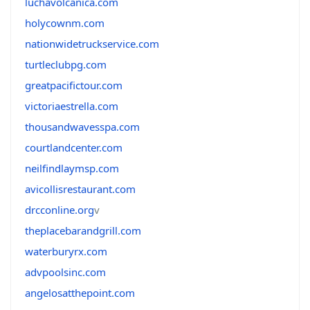
luchavolcanica.com
holycownm.com
nationwidetruckservice.com
turtleclubpg.com
greatpacifictour.com
victoriaestrella.com
thousandwavesspa.com
courtlandcenter.com
neilfindlaymsp.com
avicollisrestaurant.com
drcconline.org
v
theplacebarandgrill.com
waterburyrx.com
advpoolsinc.com
angelosatthepoint.com