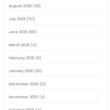
August 2026
(39)
July 2026
(151)
June 2026
(66)
March 2026
(4)
February 2026
(8)
January 2026
(20)
December 2025
(21)
November 2025
(4)
October 2025
(4)