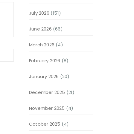
July 2026
(151)
June 2026
(66)
March 2026
(4)
February 2026
(8)
January 2026
(20)
December 2025
(21)
November 2025
(4)
October 2025
(4)