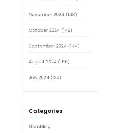
November 2024
(143)
October 2024
(149)
September 2024
(144)
August 2024
(155)
July 2024
(120)
Categories
Gambling