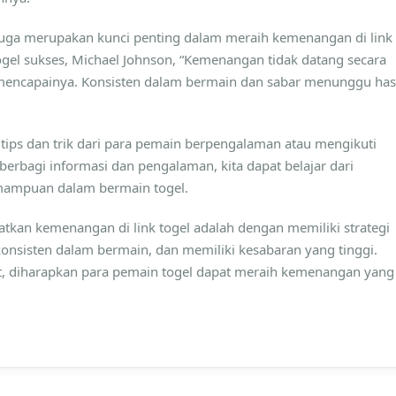
 juga merupakan kunci penting dalam meraih kemenangan di link
togel sukses, Michael Johnson, “Kemenangan tidak datang secara
 mencapainya. Konsisten dalam bermain dan sabar menunggu has
i tips dan trik dari para pemain berpengalaman atau mengikuti
berbagi informasi dan pengalaman, kita dapat belajar dari
mampuan dalam bermain togel.
tkan kemenangan di link togel adalah dengan memiliki strategi
 konsisten dalam bermain, dan memiliki kesabaran yang tinggi.
t, diharapkan para pemain togel dapat meraih kemenangan yang