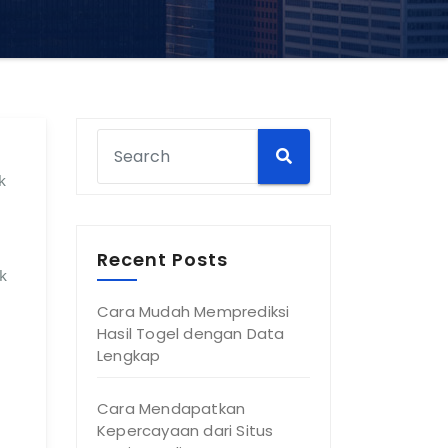
k
Recent Posts
k
Cara Mudah Memprediksi
Hasil Togel dengan Data
Lengkap
Cara Mendapatkan
Kepercayaan dari Situs