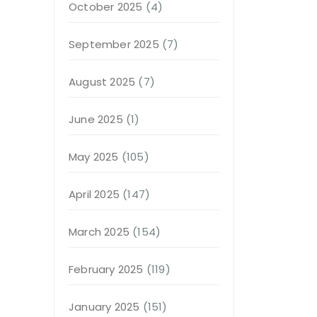
October 2025
(4)
September 2025
(7)
August 2025
(7)
June 2025
(1)
May 2025
(105)
April 2025
(147)
March 2025
(154)
February 2025
(119)
January 2025
(151)