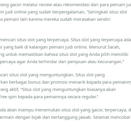
t yang gacor melalui review atau rekomendasi dari para pemain ju
n judi online yang sudah berpengalaman, “Seringkali situs slot
a pemain lain karena mereka sudah merasakan sendiri
encari situs slot yang terpercaya. Situs slot yang terpercaya ad
asi yang baik di kalangan pemain judi online. Menurut Sarah,
ing untuk memastikan bahwa situs slot yang Anda pilih memiliki
erpercaya agar Anda terhindar dari penipuan atau kecurangan.”
cari situs slot yang menguntungkan. Situs slot yang
kan berbagai bonus dan promosi menarik kepada para pemainn
yang aktif, “Situs slot yang menguntungkan biasanya akan
ree spin kepada para pemainnya secara reguler.”
Anda akan mampu menemukan situs slot yang gacor, terpercaya, 
bermain dengan bijak dan bertanggung jawab. Selamat mencoba!