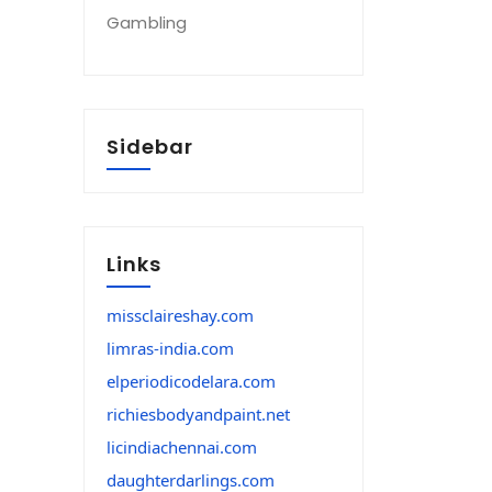
Gambling
Sidebar
Links
missclaireshay.com
limras-india.com
elperiodicodelara.com
richiesbodyandpaint.net
licindiachennai.com
daughterdarlings.com