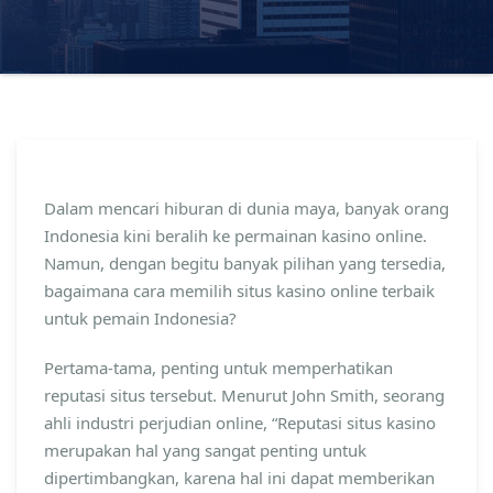
Dalam mencari hiburan di dunia maya, banyak orang
Indonesia kini beralih ke permainan kasino online.
Namun, dengan begitu banyak pilihan yang tersedia,
bagaimana cara memilih situs kasino online terbaik
untuk pemain Indonesia?
Pertama-tama, penting untuk memperhatikan
reputasi situs tersebut. Menurut John Smith, seorang
ahli industri perjudian online, “Reputasi situs kasino
merupakan hal yang sangat penting untuk
dipertimbangkan, karena hal ini dapat memberikan