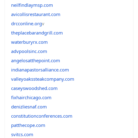
neilfindlaymsp.com
avicollisrestaurant.com
drcconline.org
v
theplacebarandgrill.com
waterburyrx.com
advpoolsinc.com
angelosatthepoint.com
indianapastorsalliance.com
valleyoakssteakcompany.com
caseyswoodshed.com
fixhairchicago.com
denizliesnaf.com
constitutionconferences.com
patthecope.com
svitcs.com