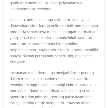
gambaran mengenai kualitas pelayanan dan
keamanan situs tersebut.”
Selain itu, perhatikan juga jenis permainan yang
ditawarkan. Situs kasino online terbaik untuk pemain
Indonesia seharusnya memiliki beragam permainan
yang sesuai dengan selera pemain lokal. Menurut
Maria Tan, seorang pemain kasino online
berpengalaman, “Saya lebih suka situs yang memiliki
banyak pilihan permainan, seperti slot, poker, dan
blackjack.”
Keamanan dan privasi juga menjadi faktor penting
dalam memilih situs kasino online. Pastikan situs
tersebut menggunakan teknologi enkripsi yang kuat
untuk melindungi data pribadi dan keuangan Anda.
Menurut Brian Johnson, seorang pakar keamanan
cyber, “Penting untuk memilih situs kasino online