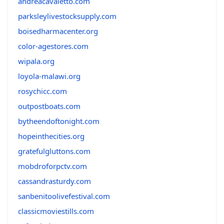
andreacavaletto.com
parksleylivestocksupply.com
boisedharmacenter.org
color-agestores.com
wipala.org
loyola-malawi.org
rosychicc.com
outpostboats.com
bytheendoftonight.com
hopeinthecities.org
gratefulgluttons.com
mobdroforpctv.com
cassandrasturdy.com
sanbenitoolivefestival.com
classicmoviestills.com