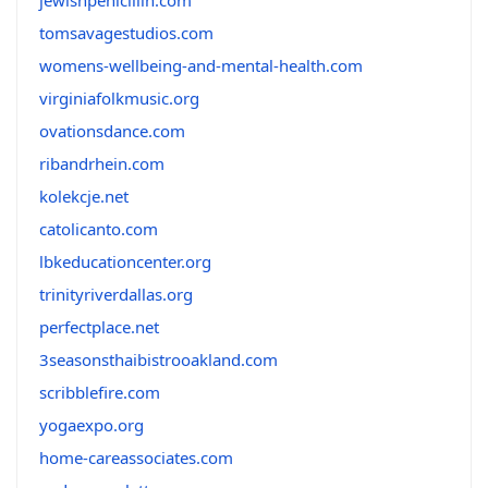
jewishpenicillin.com
tomsavagestudios.com
womens-wellbeing-and-mental-health.com
virginiafolkmusic.org
ovationsdance.com
ribandrhein.com
kolekcje.net
catolicanto.com
lbkeducationcenter.org
trinityriverdallas.org
perfectplace.net
3seasonsthaibistrooakland.com
scribblefire.com
yogaexpo.org
home-careassociates.com