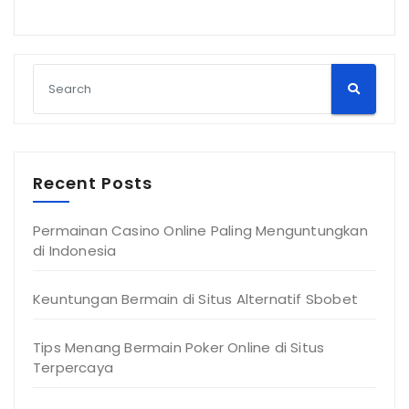
Recent Posts
Permainan Casino Online Paling Menguntungkan
di Indonesia
Keuntungan Bermain di Situs Alternatif Sbobet
Tips Menang Bermain Poker Online di Situs
Terpercaya