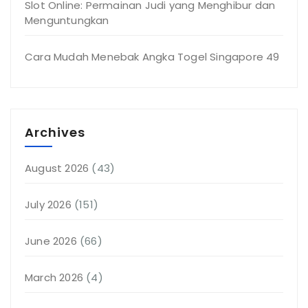
Slot Online: Permainan Judi yang Menghibur dan
Menguntungkan
Cara Mudah Menebak Angka Togel Singapore 49
Archives
August 2026
(43)
July 2026
(151)
June 2026
(66)
March 2026
(4)