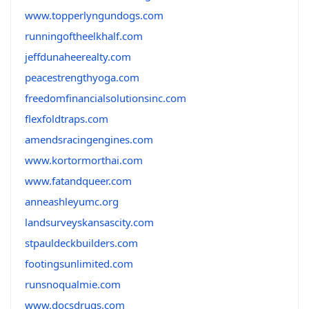
www.topperlyngundogs.com
runningoftheelkhalf.com
jeffdunaheerealty.com
peacestrengthyoga.com
freedomfinancialsolutionsinc.com
flexfoldtraps.com
amendsracingengines.com
www.kortormorthai.com
www.fatandqueer.com
anneashleyumc.org
landsurveyskansascity.com
stpauldeckbuilders.com
footingsunlimited.com
runsnoqualmie.com
www.docsdrugs.com