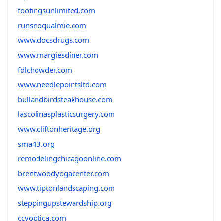
footingsunlimited.com
runsnoqualmie.com
www.docsdrugs.com
www.margiesdiner.com
fdlchowder.com
www.needlepointsltd.com
bullandbirdsteakhouse.com
lascolinasplasticsurgery.com
www.cliftonheritage.org
sma43.org
remodelingchicagoonline.com
brentwoodyogacenter.com
www.tiptonlandscaping.com
steppingupstewardship.org
ccvoptica.com