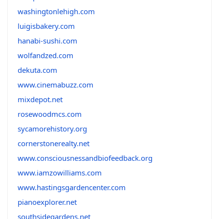
washingtonlehigh.com
luigisbakery.com
hanabi-sushi.com
wolfandzed.com
dekuta.com
www.cinemabuzz.com
mixdepot.net
rosewoodmcs.com
sycamorehistory.org
cornerstonerealty.net
www.consciousnessandbiofeedback.org
www.iamzowilliams.com
www.hastingsgardencenter.com
pianoexplorer.net
southsidegardens.net