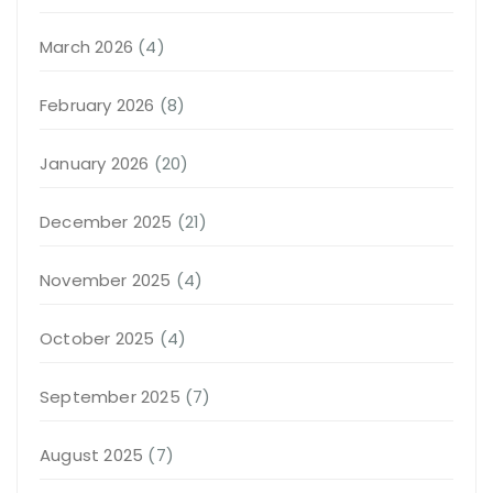
March 2026
(4)
February 2026
(8)
January 2026
(20)
December 2025
(21)
November 2025
(4)
October 2025
(4)
September 2025
(7)
August 2025
(7)