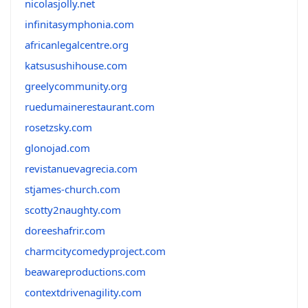
nicolasjolly.net
infinitasymphonia.com
africanlegalcentre.org
katsusushihouse.com
greelycommunity.org
ruedumainerestaurant.com
rosetzsky.com
glonojad.com
revistanuevagrecia.com
stjames-church.com
scotty2naughty.com
doreeshafrir.com
charmcitycomedyproject.com
beawareproductions.com
contextdrivenagility.com