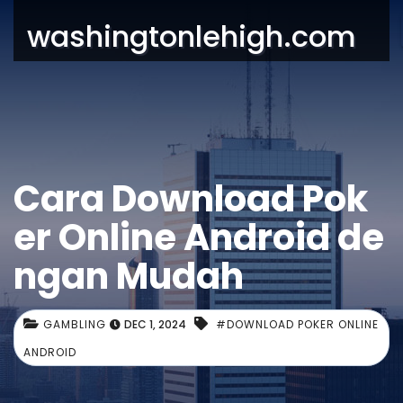
washingtonlehigh.com
Cara Download Pok
er Online Android de
ngan Mudah
GAMBLING
DEC 1, 2024
#DOWNLOAD POKER ONLINE
ANDROID