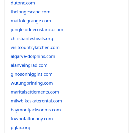
dutonc.com
thelongescape.com
mattolegrange.com
junglelodgecostarica.com
christianfestivals.org
visitcountrykitchen.com
algarve-dolphins.com
alanveingrad.com
ginosonhiggins.com
wutungprinting.com
maritalsettlements.com
milwbikeskaterental.com
baymontjacksonms.com
townofaltonany.com
pglax.org