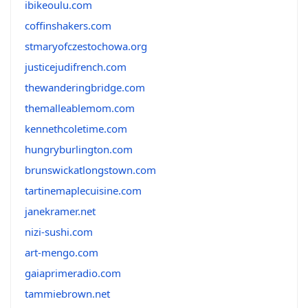
ibikeoulu.com
coffinshakers.com
stmaryofczestochowa.org
justicejudifrench.com
thewanderingbridge.com
themalleablemom.com
kennethcoletime.com
hungryburlington.com
brunswickatlongstown.com
tartinemaplecuisine.com
janekramer.net
nizi-sushi.com
art-mengo.com
gaiaprimeradio.com
tammiebrown.net