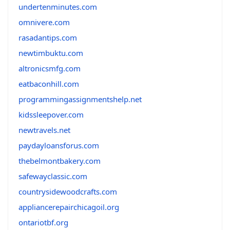
undertenminutes.com
omnivere.com
rasadantips.com
newtimbuktu.com
altronicsmfg.com
eatbaconhill.com
programmingassignmentshelp.net
kidssleepover.com
newtravels.net
paydayloansforus.com
thebelmontbakery.com
safewayclassic.com
countrysidewoodcrafts.com
appliancerepairchicagoil.org
ontariotbf.org