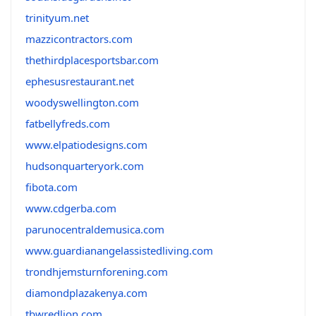
trinityum.net
mazzicontractors.com
thethirdplacesportsbar.com
ephesusrestaurant.net
woodyswellington.com
fatbellyfreds.com
www.elpatiodesigns.com
hudsonquarteryork.com
fibota.com
www.cdgerba.com
parunocentraldemusica.com
www.guardianangelassistedliving.com
trondhjemsturnforening.com
diamondplazakenya.com
tbwredlion.com