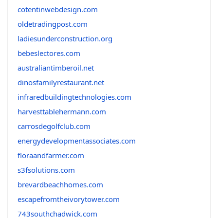
cotentinwebdesign.com
oldetradingpost.com
ladiesunderconstruction.org
bebeslectores.com
australiantimberoil.net
dinosfamilyrestaurant.net
infraredbuildingtechnologies.com
harvesttablehermann.com
carrosdegolfclub.com
energydevelopmentassociates.com
floraandfarmer.com
s3fsolutions.com
brevardbeachhomes.com
escapefromtheivorytower.com
743southchadwick.com