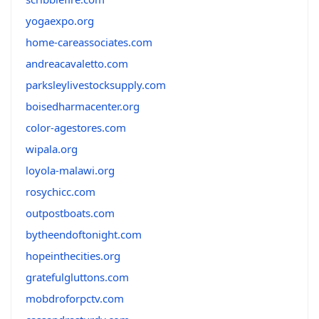
yogaexpo.org
home-careassociates.com
andreacavaletto.com
parksleylivestocksupply.com
boisedharmacenter.org
color-agestores.com
wipala.org
loyola-malawi.org
rosychicc.com
outpostboats.com
bytheendoftonight.com
hopeinthecities.org
gratefulgluttons.com
mobdroforpctv.com