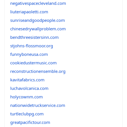
negativespacecleveland.com
liuteriapaoletti.com
sunriseandgoodpeople.com
chinesedrywallproblem.com
bendthreesistersinn.com
stjohns-flossmoor.org
funnyboneusa.com
cookiedustermusic.com
reconstructionensemble.org
kavitafabrics.com
luchavolcanica.com
holycownm.com
nationwidetruckservice.com
turtleclubpg.com
greatpacifictour.com