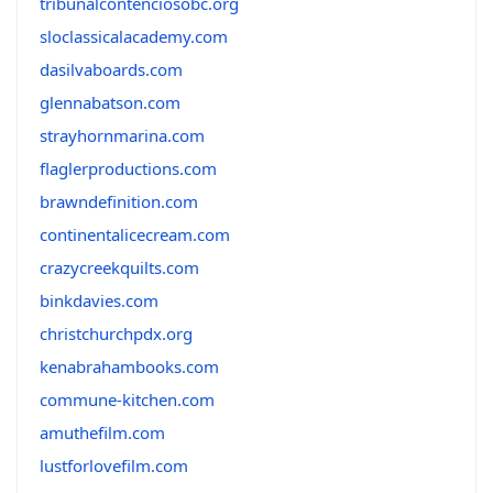
tribunalcontenciosobc.org
sloclassicalacademy.com
dasilvaboards.com
glennabatson.com
strayhornmarina.com
flaglerproductions.com
brawndefinition.com
continentalicecream.com
crazycreekquilts.com
binkdavies.com
christchurchpdx.org
kenabrahambooks.com
commune-kitchen.com
amuthefilm.com
lustforlovefilm.com