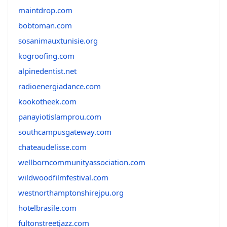
maintdrop.com
bobtoman.com
sosanimauxtunisie.org
kogroofing.com
alpinedentist.net
radioenergiadance.com
kookotheek.com
panayiotislamprou.com
southcampusgateway.com
chateaudelisse.com
wellborncommunityassociation.com
wildwoodfilmfestival.com
westnorthamptonshirejpu.org
hotelbrasile.com
fultonstreetjazz.com