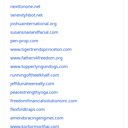
nexttonone.net
serenityhbot.net
joshuainternational.org
susansnailandfacial.com
pen-prop.com
www.tigertrendsprinceton.com
www.fathers4freedom.org
www.topperlyngundogs.com
runningoftheelkhalf.com
jeffdunaheerealty.com
peacestrengthyoga.com
freedomfinancialsolutionsinc.com
flexfoldtraps.com
amendsracingengines.com
www.kortormorthai.com