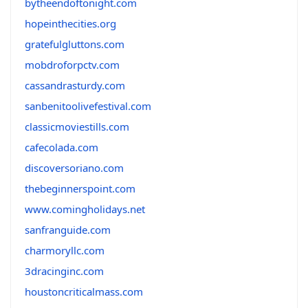
bytheendoftonight.com
hopeinthecities.org
gratefulgluttons.com
mobdroforpctv.com
cassandrasturdy.com
sanbenitoolivefestival.com
classicmoviestills.com
cafecolada.com
discoversoriano.com
thebeginnerspoint.com
www.comingholidays.net
sanfranguide.com
charmoryllc.com
3dracinginc.com
houstoncriticalmass.com