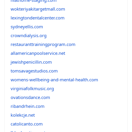
hlathome-staging.com
wokteriyakitargetmall.com
lexingtondentalcenter.com
sydneyellis.com
crowndialysis.org
restauranttrainingprogram.com
allamericanpoolservice.net
jewishpenicillin.com
tomsavagestudios.com
womens-wellbeing-and-mental-health.com
virginiafolkmusic.org
ovationsdance.com
ribandrhein.com
kolekcje.net
catolicanto.com