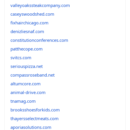
valleyoakssteakcompany.com
caseyswoodshed.com
fixhairchicago.com
denizliesnaf.com
constitutionconferences.com
patthecope.com
svitcs.com
seriouspizza.net
compassroseband.net
altumcore.com
animal-drive.com
tnamag.com
brooksshoesforkids.com
thayersselectmeats.com
aporiasolutions.com