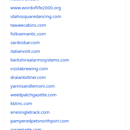
www.wordoflife2000.org
idahosquaredancing.com
tawawcabins.com
folksemantic.com
sardosbar.com
italianvolt.com
berkshirealarmssystems.com
vizslabrewing.com
dralanbittner.com
yannisandlemoni.com
weedpatchgazette.com
kblinc.com
eriesingletrack.com
pamperedpetsnorthport.com
rosiemade.com