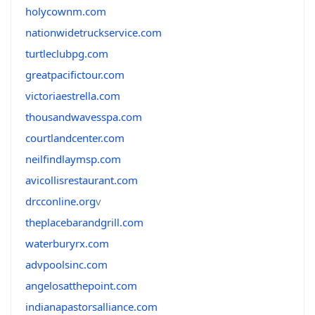
holycownm.com
nationwidetruckservice.com
turtleclubpg.com
greatpacifictour.com
victoriaestrella.com
thousandwavesspa.com
courtlandcenter.com
neilfindlaymsp.com
avicollisrestaurant.com
drcconline.org
v
theplacebarandgrill.com
waterburyrx.com
advpoolsinc.com
angelosatthepoint.com
indianapastorsalliance.com