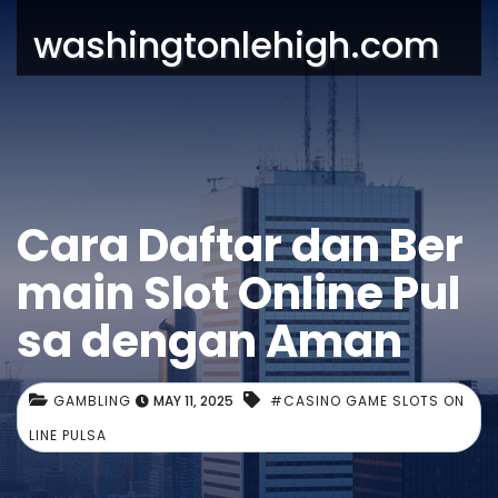
washingtonlehigh.com
Cara Daftar dan Ber
main Slot Online Pul
sa dengan Aman
GAMBLING
MAY 11, 2025
#CASINO GAME SLOTS ON
LINE PULSA