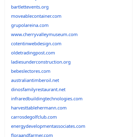
bartlettevents.org
moveablecontainer.com
grupolareina.com
www.cherryvalleymuseum.com
cotentinwebdesign.com
oldetradingpost.com
ladiesunderconstruction.org
bebeslectores.com
australiantimberoil.net
dinosfamilyrestaurant.net
infraredbuildingtechnologies.com
harvesttablehermann.com
carrosdegolfclub.com
energydevelopmentassociates.com
floraandfarmer.com