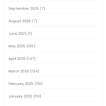
September 2025
(7)
August 2025
(7)
June 2025
(1)
May 2025
(105)
April 2025
(147)
March 2025
(154)
February 2025
(119)
January 2025
(151)