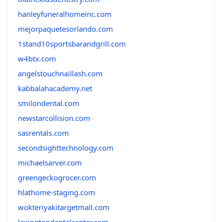
hanleyfuneralhomeinc.com
mejorpaquetesorlando.com
1stand10sportsbarandgrill.com
w4btx.com
angelstouchnaillash.com
kabbalahacademy.net
smilondental.com
newstarcollision.com
sasrentals.com
secondsighttechnology.com
michaelsarver.com
greengeckogrocer.com
hlathome-staging.com
wokteriyakitargetmall.com