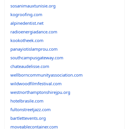
sosanimauxtunisie.org
kogroofing.com
alpinedentist.net
radioenergiadance.com
kookotheek.com
panayiotislamprou.com
southcampusgateway.com
chateaudelisse.com
wellborncommunityassociation.com
wildwoodfilmfestival.com
westnorthamptonshirejpu.org
hotelbrasile.com
fultonstreetjazz.com
bartlettevents.org
moveablecontainer.com