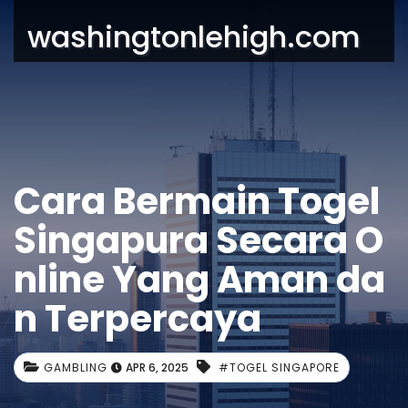
washingtonlehigh.com
Cara Bermain Togel
Singapura Secara O
nline Yang Aman da
n Terpercaya
GAMBLING
APR 6, 2025
#TOGEL SINGAPORE