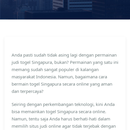
Anda pasti sudah tidak asing lagi dengan permainan
judi togel Singapura, bukan? Permainan yang satu ini
memang sudah sangat populer di kalangan
masyarakat Indonesia. Namun, bagaimana cara
bermain togel Singapura secara online yang aman
dan terpercaya?
Seiring dengan perkembangan teknologi, kini Anda
bisa memainkan togel Singapura secara online.
Namun, tentu saja Anda harus berhati-hati dalam
memilih situs judi online agar tidak terjebak dengan