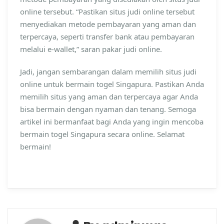
online tersebut. “Pastikan situs judi online tersebut
menyediakan metode pembayaran yang aman dan
terpercaya, seperti transfer bank atau pembayaran
melalui e-wallet,” saran pakar judi online.
Jadi, jangan sembarangan dalam memilih situs judi
online untuk bermain togel Singapura. Pastikan Anda
memilih situs yang aman dan terpercaya agar Anda
bisa bermain dengan nyaman dan tenang. Semoga
artikel ini bermanfaat bagi Anda yang ingin mencoba
bermain togel Singapura secara online. Selamat
bermain!