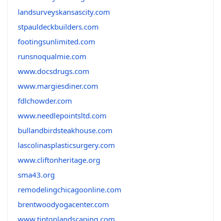
landsurveyskansascity.com
stpauldeckbuilders.com
footingsunlimited.com
runsnoqualmie.com
www.docsdrugs.com
www.margiesdiner.com
fdlchowder.com
www.needlepointsltd.com
bullandbirdsteakhouse.com
lascolinasplasticsurgery.com
www.cliftonheritage.org
sma43.org
remodelingchicagoonline.com
brentwoodyogacenter.com
www.tiptonlandscaping.com