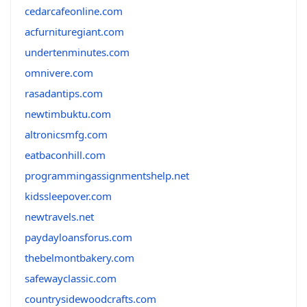
cedarcafeonline.com
acfurnituregiant.com
undertenminutes.com
omnivere.com
rasadantips.com
newtimbuktu.com
altronicsmfg.com
eatbaconhill.com
programmingassignmentshelp.net
kidssleepover.com
newtravels.net
paydayloansforus.com
thebelmontbakery.com
safewayclassic.com
countrysidewoodcrafts.com