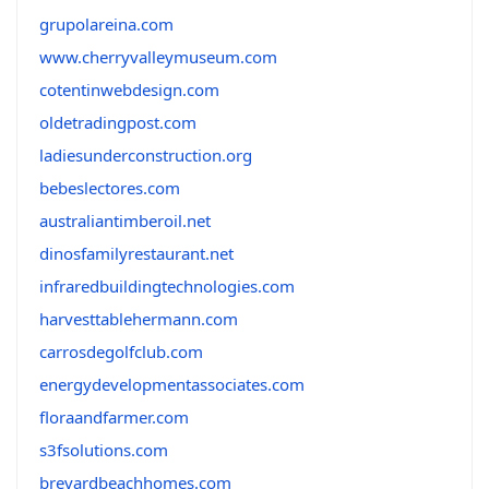
grupolareina.com
www.cherryvalleymuseum.com
cotentinwebdesign.com
oldetradingpost.com
ladiesunderconstruction.org
bebeslectores.com
australiantimberoil.net
dinosfamilyrestaurant.net
infraredbuildingtechnologies.com
harvesttablehermann.com
carrosdegolfclub.com
energydevelopmentassociates.com
floraandfarmer.com
s3fsolutions.com
brevardbeachhomes.com