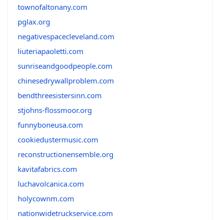
townofaltonany.com
pglax.org
negativespacecleveland.com
liuteriapaoletti.com
sunriseandgoodpeople.com
chinesedrywallproblem.com
bendthreesistersinn.com
stjohns-flossmoor.org
funnyboneusa.com
cookiedustermusic.com
reconstructionensemble.org
kavitafabrics.com
luchavolcanica.com
holycownm.com
nationwidetruckservice.com