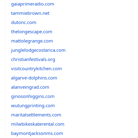
gaiaprimeradio.com
tammiebrown.net
dutonc.com
thelongescape.com
mattolegrange.com
junglelodgecostarica.com
christianfestivals.org
visitcountrykitchen.com
algarve-dolphins.com
alanveingrad.com
ginosonhiggins.com
wutungprinting.com
maritalsettlements.com
milwbikeskaterental.com
baymontjacksonms.com